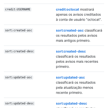
credit:octocat
mostrará
credit:USERNAME
apenas os avisos creditados
à conta de usuário "octocat".
sort:created-asc
classificará
sort:created-asc
os resultados pelos avisos
mais antigos primeiro.
sort:created-desc
sort:created-desc
classificará os resultados
pelos avisos mais recentes
primeiro.
sort:updated-asc
sort:updated-asc
classificará os resultados
pela atualização menos
recente primeiro.
sort:updated-desc
sort:updated-desc