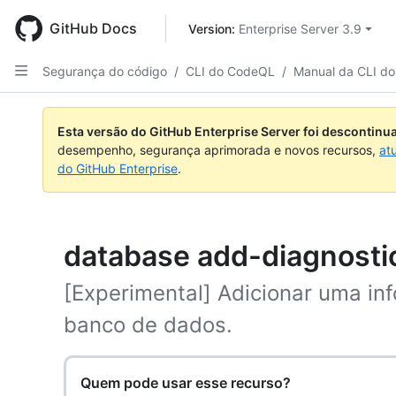
Skip
to
GitHub Docs
Version: 
Enterprise Server 3.9
main
content
Segurança do código
/
CLI do CodeQL
/
Manual da CLI d
Esta versão do GitHub Enterprise Server foi descontin
desempenho, segurança aprimorada e novos recursos,
at
do GitHub Enterprise
.
database add-diagnosti
[Experimental] Adicionar uma in
banco de dados.
Quem pode usar esse recurso?