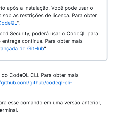
io após a instalação. Você pode usar o
sob as restrições de licença. Para obter
 CodeQL
".
ced Security, poderá usar o CodeQL para
e entrega contínua. Para obter mais
vançada do GitHub
".
e do CodeQL CLI. Para obter mais
//github.com/github/codeql-cli-
para esse comando em uma versão anterior,
erminal.