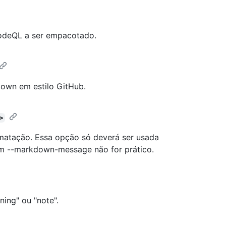
odeQL a ser empacotado.
own em estilo GitHub.
>
matação. Essa opção só deverá ser usada
--markdown-message não for prático.
ning" ou "note".