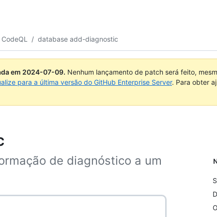
o CodeQL
/
database add-diagnostic
uada em
2024-07-09
.
Nenhum lançamento de patch será feito, mesmo
ualize para a última versão do GitHub Enterprise Server
. Para obter 
c
formação de diagnóstico a um
N
S
D
O