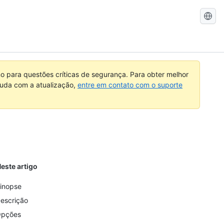
Pesquisar
no
GitHub
 para questões críticas de segurança. Para obter melhor
ajuda com a atualização,
entre em contato com o suporte
este artigo
inopse
escrição
pções