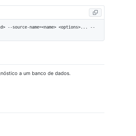
d> --source-name=<name> <options>... -- 
gnóstico a um banco de dados.