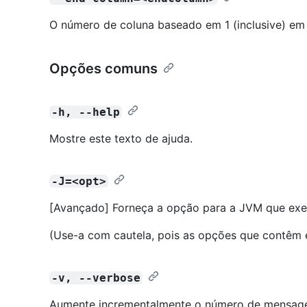
O número de coluna baseado em 1 (inclusive) em 
Opções comuns
-h, --help
Mostre este texto de ajuda.
-J=<opt>
[Avançado] Forneça a opção para a JVM que ex
(Use-a com cautela, pois as opções que contêm 
-v, --verbose
Aumente incrementalmente o número de mensage