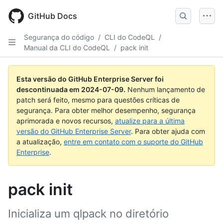
Skip
to
GitHub Docs
main
content
Segurança do código
/
CLI do CodeQL
/
Manual da CLI do CodeQL
/
pack init
Esta versão do GitHub Enterprise Server foi
descontinuada em
2024-07-09
.
Nenhum lançamento de
patch será feito, mesmo para questões críticas de
segurança. Para obter melhor desempenho, segurança
aprimorada e novos recursos,
atualize para a última
versão do GitHub Enterprise Server
. Para obter ajuda com
a atualização,
entre em contato com o suporte do GitHub
Enterprise
.
pack init
Inicializa um qlpack no diretório