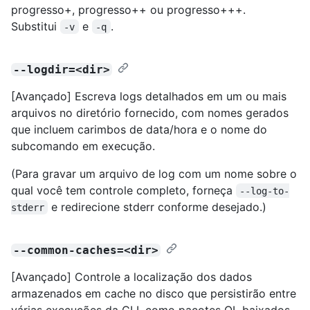
progresso+, progresso++ ou progresso+++.
Substitui
e
.
-v
-q
--logdir=<dir>
[Avançado] Escreva logs detalhados em um ou mais
arquivos no diretório fornecido, com nomes gerados
que incluem carimbos de data/hora e o nome do
subcomando em execução.
(Para gravar um arquivo de log com um nome sobre o
qual você tem controle completo, forneça
--log-to-
e redirecione stderr conforme desejado.)
stderr
--common-caches=<dir>
[Avançado] Controle a localização dos dados
armazenados em cache no disco que persistirão entre
várias execuções da CLI, como pacotes QL baixados