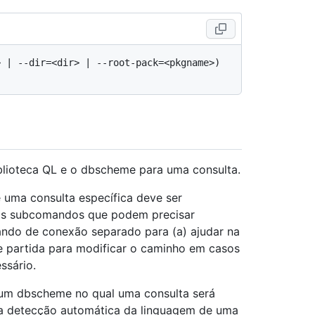
 | --dir=<dir> | --root-pack=<pkgname>) 
lioteca QL e o dbscheme para uma consulta.
 uma consulta específica deve ser
ios subcomandos que podem precisar
ndo de conexão separado para (a) ajudar na
e partida para modificar o caminho em casos
ssário.
m dbscheme no qual uma consulta será
a detecção automática da linguagem de uma