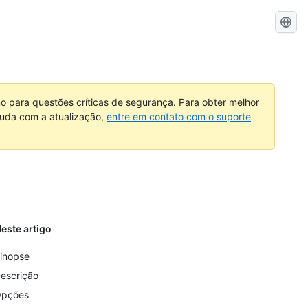
Pesquisar
no
GitHub
 para questões críticas de segurança. Para obter melhor
ajuda com a atualização,
entre em contato com o suporte
este artigo
inopse
escrição
pções