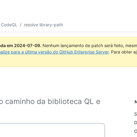
o CodeQL
/
resolve library-path
uada em
2024-07-09
.
Nenhum lançamento de patch será feito, mesmo
ualize para a última versão do GitHub Enterprise Server
. Para obter 
o caminho da biblioteca QL e
N
S
D
O