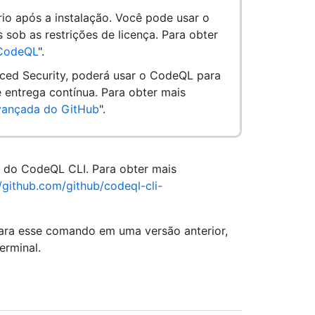
io após a instalação. Você pode usar o
sob as restrições de licença. Para obter
 CodeQL
".
ced Security, poderá usar o CodeQL para
e entrega contínua. Para obter mais
vançada do GitHub
".
e do CodeQL CLI. Para obter mais
//github.com/github/codeql-cli-
para esse comando em uma versão anterior,
erminal.