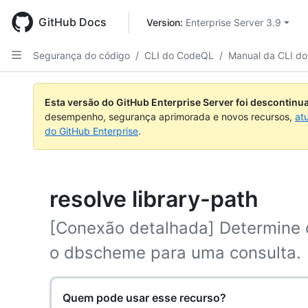
Skip
to
GitHub Docs
Version: 
Enterprise Server 3.9
main
content
Segurança do código
/
CLI do CodeQL
/
Manual da CLI d
Esta versão do GitHub Enterprise Server foi descontin
desempenho, segurança aprimorada e novos recursos,
at
do GitHub Enterprise
.
resolve library-path
[Conexão detalhada] Determine 
o dbscheme para uma consulta.
Quem pode usar esse recurso?