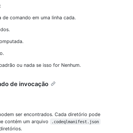
:
ha de comando em uma linha cada.
dos.
computada.
o.
 padrão ou nada se isso for Nenhum.
ndo de invocação
 podem ser encontrados. Cada diretório pode
que contém um arquivo
.codeqlmanifest.json
iretórios.