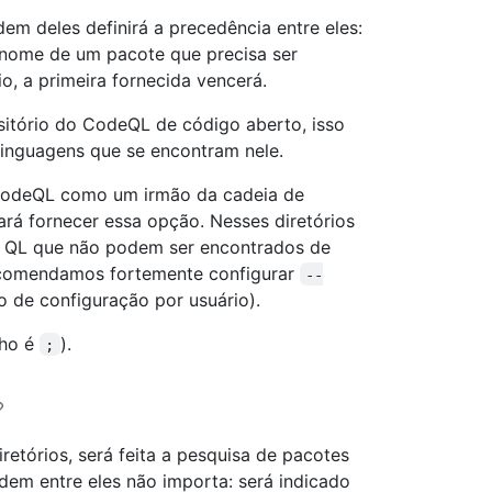
dem deles definirá a precedência entre eles:
nome de um pacote que precisa ser
o, a primeira fornecida vencerá.
sitório do CodeQL de código aberto, isso
linguagens que se encontram nele.
o CodeQL como um irmão da cadeia de
á fornecer essa opção. Nesses diretórios
es QL que não podem ser encontrados de
recomendamos fortemente configurar
--
 de configuração por usuário).
nho é
).
;
diretórios, será feita a pesquisa de pacotes
rdem entre eles não importa: será indicado