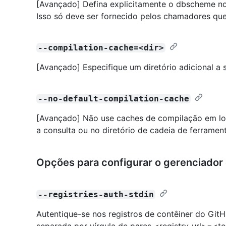
[Avançado] Defina explicitamente o dbscheme no
Isso só deve ser fornecido pelos chamadores qu
--compilation-cache=<dir>
[Avançado] Especifique um diretório adicional 
--no-default-compilation-cache
[Avançado] Não use caches de compilação em l
a consulta ou no diretório de cadeia de ferrame
Opções para configurar o gerenciado
--registries-auth-stdin
Autentique-se nos registros de contêiner do GitH
separada por vírgula de pares <registry_url>=<t