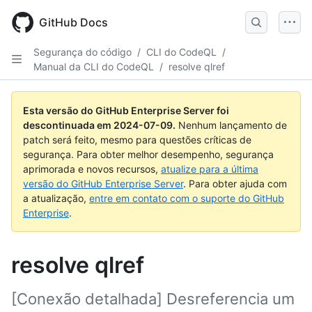
Skip
to
GitHub Docs
main
content
Segurança do código
/
CLI do CodeQL
/
Manual da CLI do CodeQL
/
resolve qlref
Esta versão do GitHub Enterprise Server foi
descontinuada em
2024-07-09
.
Nenhum lançamento de
patch será feito, mesmo para questões críticas de
segurança. Para obter melhor desempenho, segurança
aprimorada e novos recursos,
atualize para a última
versão do GitHub Enterprise Server
. Para obter ajuda com
a atualização,
entre em contato com o suporte do GitHub
Enterprise
.
resolve qlref
[Conexão detalhada] Desreferencia um