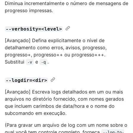
Diminua incrementalmente o número de mensagens de
progresso impressas.
--verbosity=<level>
[Avançado] Defina explicitamente o nível de
detalhamento como erros, avisos, progresso,
progresso+, progresso++ ou progresso+++.
Substitui
e
.
-v
-q
--logdir=<dir>
[Avançado] Escreva logs detalhados em um ou mais
arquivos no diretório fornecido, com nomes gerados
que incluem carimbos de data/hora e o nome do
subcomando em execução.
(Para gravar um arquivo de log com um nome sobre o
qual você tem controle completo, forneça
--log-to-