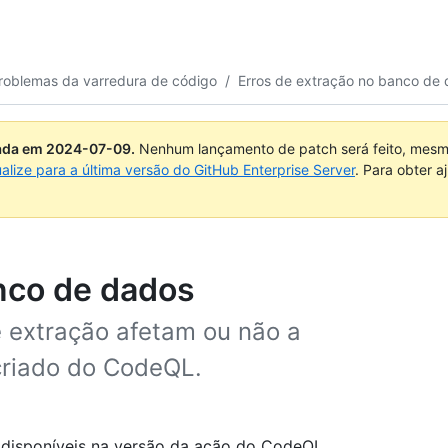
problemas da varredura de código
/
Erros de extração no banco de
uada em
2024-07-09
.
Nenhum lançamento de patch será feito, mesmo
ualize para a última versão do GitHub Enterprise Server
. Para obter 
nco de dados
 extração afetam ou não a
criado do CodeQL.
 disponíveis na versão da ação do CodeQL