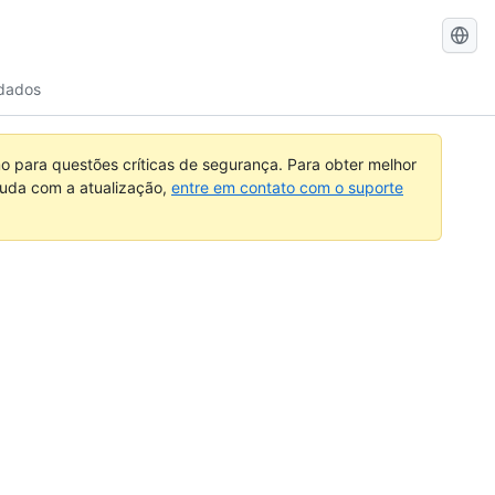
Pesquisar
no
 dados
GitHub
 para questões críticas de segurança. Para obter melhor
ajuda com a atualização,
entre em contato com o suporte