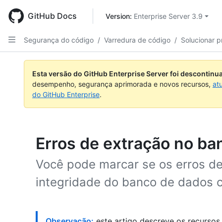
Skip
to
GitHub Docs
Version: 
Enterprise Server 3.9
main
content
Segurança do código
/
Varredura de código
/
Solucionar 
Esta versão do GitHub Enterprise Server foi descontin
desempenho, segurança aprimorada e novos recursos,
at
do GitHub Enterprise
.
Erros de extração no ba
Você pode marcar se os erros de
integridade do banco de dados 
Observação:
este artigo descreve os recursos