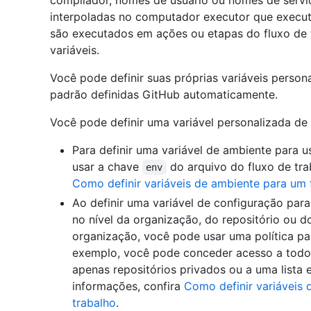
compilador, nomes de usuário ou nomes de servid
interpoladas no computador executor que execut
são executados em ações ou etapas do fluxo de t
variáveis.
Você pode definir suas próprias variáveis person
padrão definidas GitHub automaticamente.
Você pode definir uma variável personalizada de
Para definir uma variável de ambiente para 
usar a chave
do arquivo do fluxo de tra
env
Como definir variáveis de ambiente para um 
Ao definir uma variável de configuração para 
no nível da organização, do repositório ou 
organização, você pode usar uma política par
exemplo, você pode conceder acesso a todos 
apenas repositórios privados ou a uma lista e
informações, confira
Como definir variáveis 
trabalho
.