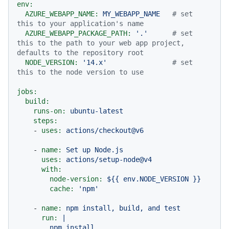
env:
AZURE_WEBAPP_NAME:
MY_WEBAPP_NAME
# set 
this to your application's name
AZURE_WEBAPP_PACKAGE_PATH:
'.'
# set 
this to the path to your web app project, 
defaults to the repository root
NODE_VERSION:
'14.x'
# set 
this to the node version to use
jobs:
build:
runs-on:
ubuntu-latest
steps:
-
uses:
actions/checkout@v6
-
name:
Set
up
Node.js
uses:
actions/setup-node@v4
with:
node-version:
${{
env.NODE_VERSION
}}
cache:
'npm'
-
name:
npm
install,
build,
and
test
run:
|

        npm install
