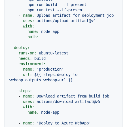
        npm run build --if-present

-
name:
Upload
artifact
for
deployment
job
uses:
actions/upload-artifact@v4
with:
name:
node-app
path:
.
deploy:
runs-on:
ubuntu-latest
needs:
build
environment:
name:
'production'
url:
${{
steps.deploy-to-
webapp.outputs.webapp-url
}}
steps:
-
name:
Download
artifact
from
build
job
uses:
actions/download-artifact@v5
with:
name:
node-app
-
name:
'Deploy to Azure WebApp'