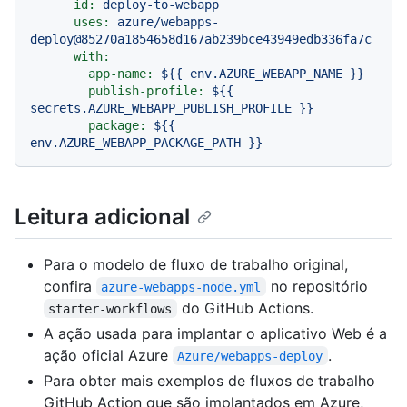
id:
deploy-to-webapp
uses:
azure/webapps-
deploy@85270a1854658d167ab239bce43949edb336fa7c
with:
app-name:
${{
env.AZURE_WEBAPP_NAME
}}
publish-profile:
${{
secrets.AZURE_WEBAPP_PUBLISH_PROFILE
}}
package:
${{
env.AZURE_WEBAPP_PACKAGE_PATH
}}
Leitura adicional
Para o modelo de fluxo de trabalho original,
confira
no repositório
azure-webapps-node.yml
do GitHub Actions.
starter-workflows
A ação usada para implantar o aplicativo Web é a
ação oficial Azure
.
Azure/webapps-deploy
Para obter mais exemplos de fluxos de trabalho
GitHub Action que são implantados em Azure,