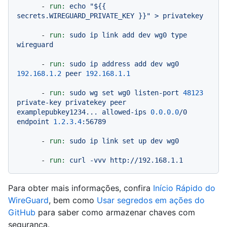
-
run:
echo
"$
{{ 
secrets.WIREGUARD_PRIVATE_KEY }}
"
>
privatekey
-
run:
sudo
ip
link
add
dev
wg0
type
wireguard
-
run:
sudo
ip
address
add
dev
wg0
192.168
.1
.2
peer
192.168
.1
.1
-
run:
sudo
wg
set
wg0
listen-port
48123
private-key
privatekey
peer
examplepubkey1234...
allowed-ips
0.0
.0
.0
/0
endpoint
1.2
.3
.4
:56789
-
run:
sudo
ip
link
set
up
dev
wg0
-
run:
curl
-vvv
http://192.168.1.1
Para obter mais informações, confira
Início Rápido do
WireGuard
, bem como
Usar segredos em ações do
GitHub
para saber como armazenar chaves com
segurança.