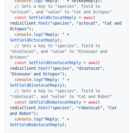
console
.
log
(
"Reply: "
 + setKeyReply);

// Sets a key to "species", field to 
"octocat", and "value" to "Cat and Octopus"
const
SetFieldOctocatReply
 = 
await
redisClient.
hSet
(
"species"
, 
"octocat"
, 
"Cat and 
Octopus"
);

console
.
log
(
"Reply: "
 + 
SetFieldOctocatReply
);

// Sets a key to "species", field to 
"dinotocat", and "value" to "Dinosaur and 
Octopus"
const
SetFieldDinotocatReply
 = 
await
redisClient.
hSet
(
"species"
, 
"dinotocat"
, 
"Dinosaur and Octopus"
);

console
.
log
(
"Reply: "
 + 
SetFieldDinotocatReply
);

// Sets a key to "species", field to 
"robotocat", and "value" to "Cat and Robot"
const
SetFieldRobotocatReply
 = 
await
redisClient.
hSet
(
"species"
, 
"robotocat"
, 
"Cat 
and Robot"
);

console
.
log
(
"Reply: "
 + 
SetFieldRobotocatReply
);
