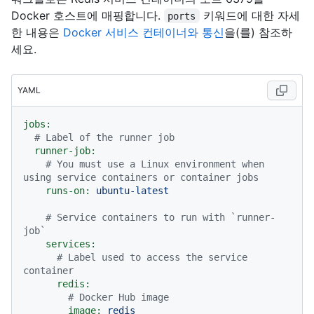
Docker 호스트에 매핑합니다.
키워드에 대한 자세
ports
한 내용은
Docker 서비스 컨테이너와 통신
을(를) 참조하
세요.
YAML
jobs:
# Label of the runner job
runner-job:
# You must use a Linux environment when 
using service containers or container jobs
runs-on:
ubuntu-latest
# Service containers to run with `runner-
job`
services:
# Label used to access the service 
container
redis:
# Docker Hub image
image:
redis