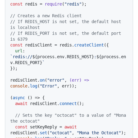
const
 redis = 
require
(
"redis"
);

// Creates a new Redis client
// If REDIS_HOST is not set, the default host 
is localhost
// If REDIS_PORT is not set, the default port 
is 6379
const
 redisClient = redis.
createClient
({

url
: 
`redis://
${process.env.REDIS_HOST}
:
${process.en
v.REDIS_PORT}
`
});

redisClient.
on
(
"error"
, 
(
err
) =>
console
.
log
(
"Error"
, err));

(
async
 () => {

await
 redisClient.
connect
();

// Sets the key "octocat" to a value of "Mona 
the octocat"
const
 setKeyReply = 
await
redisClient.
set
(
"octocat"
, 
"Mona the Octocat"
);
