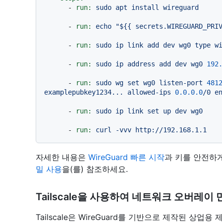
-
run:
sudo
apt
install
wireguard
-
run:
echo
"$
{{ secrets.WIREGUARD_PRI
-
run:
sudo
ip
link
add
dev
wg0
type
w
-
run:
sudo
ip
address
add
dev
wg0
192
-
run:
sudo
wg
set
wg0
listen-port
481
examplepubkey1234...
allowed-ips
0.0
.0
.0
/0
e
-
run:
sudo
ip
link
set
up
dev
wg0
-
run:
curl
-vvv
http://192.168.1.1
자세한 내용은
WireGuard 빠른 시작
과 키를 안전하
밀 사용
을(를) 참조하세요.
Tailscale을 사용하여 네트워크 오버레이
Tailscale은 WireGuard를 기반으로 제작된 상업용 