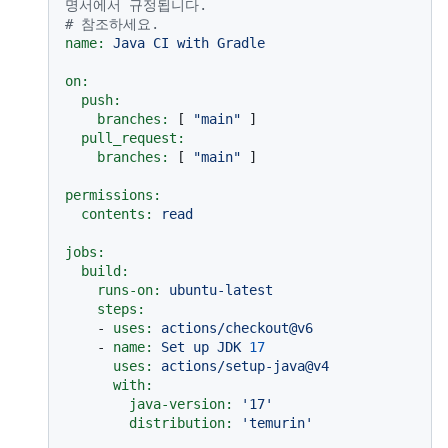
명서에서 규정됩니다.
# 참조하세요.
name:
Java
CI
with
Gradle
on:
push:
branches:
 [ 
"main"
 ]

pull_request:
branches:
 [ 
"main"
 ]

permissions:
contents:
read
jobs:
build:
runs-on:
ubuntu-latest
steps:
-
uses:
actions/checkout@v6
-
name:
Set
up
JDK
17
uses:
actions/setup-java@v4
with:
java-version:
'17'
distribution:
'temurin'