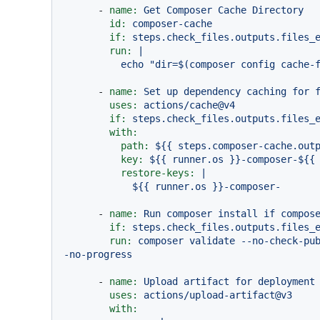
-
name:
Get
Composer
Cache
Directory
id:
composer-cache
if:
steps.check_files.outputs.files_
run:
|

-
name:
Set
up
dependency
caching
for
uses:
actions/cache@v4
if:
steps.check_files.outputs.files_
with:
path:
${{
steps.composer-cache.out
key:
${{
runner.os
}}-composer-${{
restore-keys:
|

-
name:
Run
composer
install
if
compos
if:
steps.check_files.outputs.files_
run:
composer
validate
--no-check-pu
-no-progress
-
name:
Upload
artifact
for
deployment
uses:
actions/upload-artifact@v3
with: