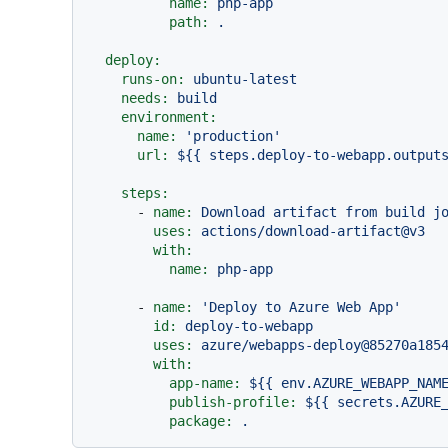
name:
php-app
path:
.
deploy:
runs-on:
ubuntu-latest
needs:
build
environment:
name:
'production'
url:
${{
steps.deploy-to-webapp.output
steps:
-
name:
Download
artifact
from
build
j
uses:
actions/download-artifact@v3
with:
name:
php-app
-
name:
'Deploy to Azure Web App'
id:
deploy-to-webapp
uses:
azure/webapps-deploy@85270a185
with:
app-name:
${{
env.AZURE_WEBAPP_NAM
publish-profile:
${{
secrets.AZURE
package:
.