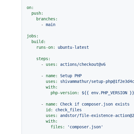
on:
push:
branches:
-
main
jobs:
build:
runs-on:
ubuntu-latest
steps:
-
uses:
actions/checkout@v6
-
name:
Setup
PHP
uses:
shivammathur/setup-php@1f2e3d4
with:
php-version:
${{
env.PHP_VERSION
}
-
name:
Check
if
composer.json
exists
id:
check_files
uses:
andstor/file-existence-action@
with:
files:
'composer.json'