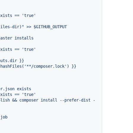
exists
==
'true'
faster
installs
exists
==
'true'
puts.dir
}}
hashFiles('**/composer.lock')
}}
er.json
exists
exists
==
'true'
blish
&&
composer
install
--prefer-dist
-
job