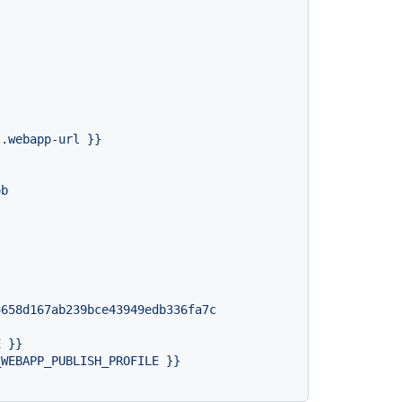
s.webapp-url
}}
ob
4658d167ab239bce43949edb336fa7c
E
}}
_WEBAPP_PUBLISH_PROFILE
}}