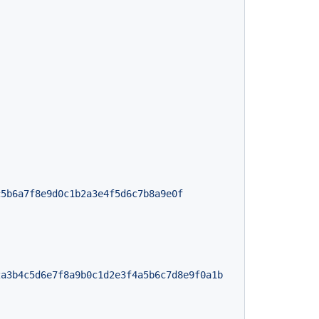
c5b6a7f8e9d0c1b2a3e4f5d6c7b8a9e0f
}
2a3b4c5d6e7f8a9b0c1d2e3f4a5b6c7d8e9f0a1b