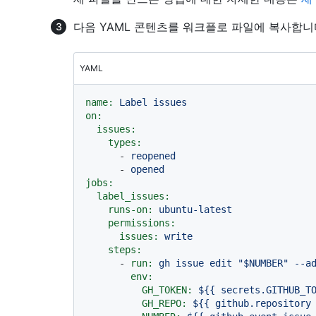
다음 YAML 콘텐츠를 워크플로 파일에 복사합니
YAML
name:
Label
issues
on:
issues:
types:
-
reopened
-
opened
jobs:
label_issues:
runs-on:
ubuntu-latest
permissions:
issues:
write
steps:
-
run:
gh
issue
edit
"$NUMBER"
--a
env:
GH_TOKEN:
${{
secrets.GITHUB_T
GH_REPO:
${{
github.repository