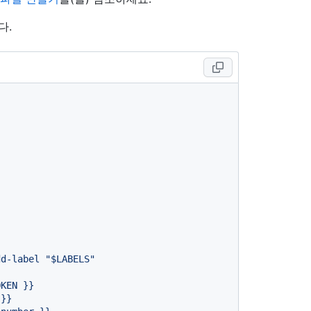
다.
dd-label
"$LABELS"
OKEN
}}
}}