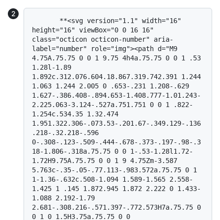
       **<svg version="1.1" width="16" 
height="16" viewBox="0 0 16 16" 
class="octicon octicon-number" aria-
label="number" role="img"><path d="M9 
4.75A.75.75 0 0 1 9.75 4h4a.75.75 0 0 1 .53 
1.28l-1.89 
1.892c.312.076.604.18.867.319.742.391 1.244 
1.063 1.244 2.005 0 .653-.231 1.208-.629 
1.627-.386.408-.894.653-1.408.777-1.01.243-
2.225.063-3.124-.527a.751.751 0 0 1 .822-
1.254c.534.35 1.32.474 
1.951.322.306-.073.53-.201.67-.349.129-.136
.218-.32.218-.596 
0-.308-.123-.509-.444-.678-.373-.197-.98-.3
18-1.806-.318a.75.75 0 0 1-.53-1.28l1.72-
1.72H9.75A.75.75 0 0 1 9 4.75Zm-3.587 
5.763c-.35-.05-.77.113-.983.572a.75.75 0 1 
1-1.36-.632c.508-1.094 1.589-1.565 2.558-
1.425 1 .145 1.872.945 1.872 2.222 0 1.433-
1.088 2.192-1.79 
2.681-.308.216-.571.397-.772.573H7a.75.75 0 
0 1 0 1.5H3.75a.75.75 0 0 