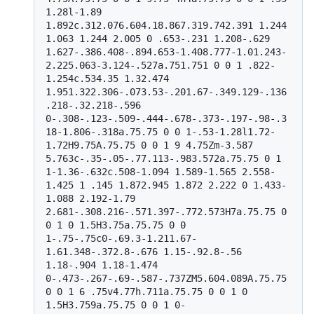
1.28l-1.89 
1.892c.312.076.604.18.867.319.742.391 1.244 
1.063 1.244 2.005 0 .653-.231 1.208-.629 
1.627-.386.408-.894.653-1.408.777-1.01.243-
2.225.063-3.124-.527a.751.751 0 0 1 .822-
1.254c.534.35 1.32.474 
1.951.322.306-.073.53-.201.67-.349.129-.136
.218-.32.218-.596 
0-.308-.123-.509-.444-.678-.373-.197-.98-.3
18-1.806-.318a.75.75 0 0 1-.53-1.28l1.72-
1.72H9.75A.75.75 0 0 1 9 4.75Zm-3.587 
5.763c-.35-.05-.77.113-.983.572a.75.75 0 1 
1-1.36-.632c.508-1.094 1.589-1.565 2.558-
1.425 1 .145 1.872.945 1.872 2.222 0 1.433-
1.088 2.192-1.79 
2.681-.308.216-.571.397-.772.573H7a.75.75 0 
0 1 0 1.5H3.75a.75.75 0 0 
1-.75-.75c0-.69.3-1.211.67-
1.61.348-.372.8-.676 1.15-.92.8-.56 
1.18-.904 1.18-1.474 
0-.473-.267-.69-.587-.737ZM5.604.089A.75.75 
0 0 1 6 .75v4.77h.711a.75.75 0 0 1 0 
1.5H3.759a.75.75 0 0 1 0-