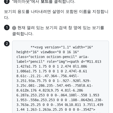
"레이아웃"에서
보드
를 클릭합니다.
보기의 용도를 나타내려면 설명이 포함된 이름을 지정합니
다.
현재 열려 있는 보기의 검색 창 옆에 있는 보기를
클릭합니다.
       **<svg version="1.1" width="16" 
height="16" viewBox="0 0 16 16" 
class="octicon octicon-pencil" aria-
label="pencil" role="img"><path d="M11.013 
1.427a1.75 1.75 0 0 1 2.474 0l1.086 
1.086a1.75 1.75 0 0 1 0 2.474l-8.61 
8.61c-.21.21-.47.364-.756.445l-
3.251.93a.75.75 0 0 1-.927-.928l.929-
3.25c.081-.286.235-.547.445-.758l8.61-
8.61Zm.176 4.823L9.75 4.81l-6.286 
6.287a.253.253 0 0 0-.064.108l-.558 1.953 
1.953-.558a.253.253 0 0 0 .108-.064Zm1.238-
3.763a.25.25 0 0 0-.354 0L10.811 3.75l1.439 
1.44 1.263-1.263a.25.25 0 0 0 0-.354Z">