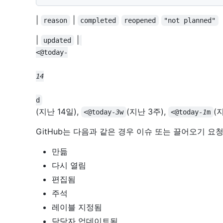
|
|
reason
completed
reopened
"not planned"
|
|
updated
(지난 14일),
(지난 3주),
(
<@today-
3
w
<@today-
1
m
GitHub는 다음과 같은 경우 이슈 또는 끌어오기 
만듦
다시 열림
편집됨
주석
레이블 지정됨
담당자 업데이트됨