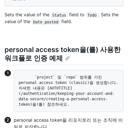
Sets the value of the
field to
. Sets the
Status
Todo
value of the
field.
Date posted
personal access token을(를) 사용한
워크플로 인증 예제
       `project` 및 `repo` 범위를 가진 
personal access token (classic)을 생성합니다. 
자세한 내용은 [AUTOTITLE]
(/authentication/keeping-your-account-and-
data-secure/creating-a-personal-access-
personal access token을 리포지토리 또는 조직에 비
밀로 저장합니다.