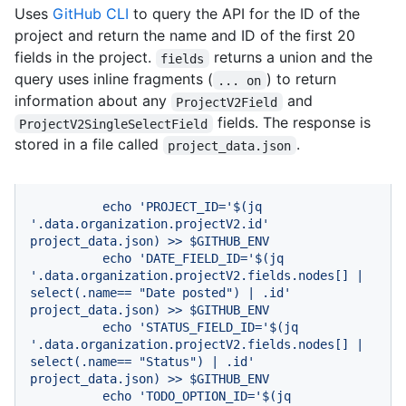
Uses
GitHub CLI
to query the API for the ID of the
project and return the name and ID of the first 20
fields in the project.
returns a union and the
fields
query uses inline fragments (
) to return
... on
information about any
and
ProjectV2Field
fields. The response is
ProjectV2SingleSelectField
stored in a file called
.
project_data.json
echo
'PROJECT_ID='
$(jq
'.data.organization.projectV2.id'
project_data.json)
>>
$GITHUB_ENV
echo
'DATE_FIELD_ID='
$(jq
'.data.organization.projectV2.fields.nodes[] | 
select(.name== "Date posted") | .id'
project_data.json)
>>
$GITHUB_ENV
echo
'STATUS_FIELD_ID='
$(jq
'.data.organization.projectV2.fields.nodes[] | 
select(.name== "Status") | .id'
project_data.json)
>>
$GITHUB_ENV
echo
'TODO_OPTION_ID='
$(jq