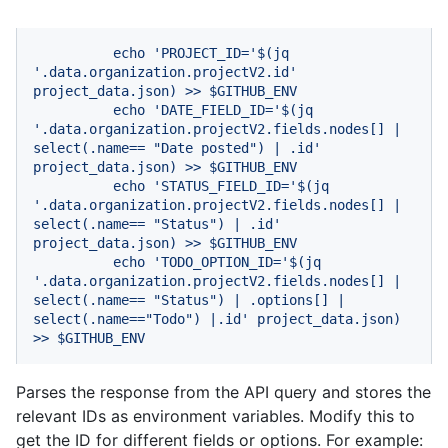
echo
'PROJECT_ID='
$(jq
'.data.organization.projectV2.id'
project_data.json)
>>
$GITHUB_ENV
echo
'DATE_FIELD_ID='
$(jq
'.data.organization.projectV2.fields.nodes[] | 
select(.name== "Date posted") | .id'
project_data.json)
>>
$GITHUB_ENV
echo
'STATUS_FIELD_ID='
$(jq
'.data.organization.projectV2.fields.nodes[] | 
select(.name== "Status") | .id'
project_data.json)
>>
$GITHUB_ENV
echo
'TODO_OPTION_ID='
$(jq
'.data.organization.projectV2.fields.nodes[] | 
select(.name== "Status") | .options[] | 
select(.name=="Todo") |.id'
project_data.json)
>>
$GITHUB_ENV
Parses the response from the API query and stores the
relevant IDs as environment variables. Modify this to
get the ID for different fields or options. For example: