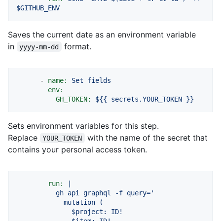
$GITHUB_ENV
Saves the current date as an environment variable
in
format.
yyyy-mm-dd
-
name:
Set
fields
env:
GH_TOKEN:
${{
secrets.YOUR_TOKEN
}}
Sets environment variables for this step.
Replace
with the name of the secret that
YOUR_TOKEN
contains your personal access token.
run:
|

          gh api graphql -f query='

            mutation (

              $project: ID!

              $item: ID!
