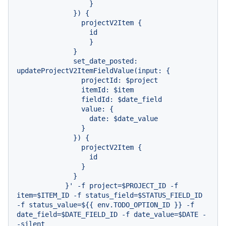
                  }

              }) {

                projectV2Item {

                  id

                  }

              }

              set_date_posted: 
updateProjectV2ItemFieldValue(input: {

                projectId: $project

                itemId: $item

                fieldId: $date_field

                value: {

                  date: $date_value

                }

              }) {

                projectV2Item {

                  id

                }

              }

            }' -f project=$PROJECT_ID -f 
item=$ITEM_ID -f status_field=$STATUS_FIELD_ID 
-f status_value=${{ env.TODO_OPTION_ID }} -f 
date_field=$DATE_FIELD_ID -f date_value=$DATE -
-silent