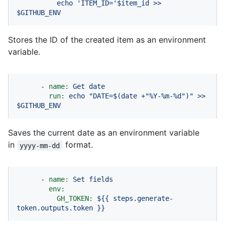
echo
'ITEM_ID='
$item_id
>>
$GITHUB_ENV
Stores the ID of the created item as an environment
variable.
-
name:
Get
date
run:
echo
"DATE=$(date +"
%Y-%m-%d")"
>>
$GITHUB_ENV
Saves the current date as an environment variable
in
format.
yyyy-mm-dd
-
name:
Set
fields
env:
GH_TOKEN:
${{
steps.generate-
token.outputs.token
}}