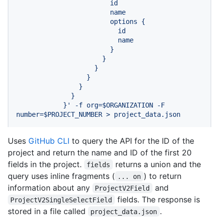
                        id

                        name

                        options {

                          id

                          name

                        }

                      }

                    }

                  }

                }

              }

            }' -f org=$ORGANIZATION -F 
number=$PROJECT_NUMBER > project_data.json
Uses
GitHub CLI
to query the API for the ID of the
project and return the name and ID of the first 20
fields in the project.
returns a union and the
fields
query uses inline fragments (
) to return
... on
information about any
and
ProjectV2Field
fields. The response is
ProjectV2SingleSelectField
stored in a file called
.
project_data.json