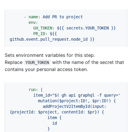
-
name:
Add
PR
to
project
env:
GH_TOKEN:
${{
secrets.YOUR_TOKEN
}}
PR_ID:
${{
github.event.pull_request.node_id
}}
Sets environment variables for this step.
Replace
with the name of the secret that
YOUR_TOKEN
contains your personal access token.
run:
|

          item_id="$( gh api graphql -f query='

            mutation($project:ID!, $pr:ID!) {

              addProjectV2ItemById(input: 
{projectId: $project, contentId: $pr}) {

                item {

                  id

                }
