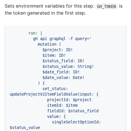
Sets environment variables for this step.
is
GH_TOKEN
the token generated in the first step.
run:
|

          gh api graphql -f query='

            mutation (

              $project: ID!

              $item: ID!

              $status_field: ID!

              $status_value: String!

              $date_field: ID!

              $date_value: Date!

            ) {

              set_status: 
updateProjectV2ItemFieldValue(input: {

                projectId: $project

                itemId: $item

                fieldId: $status_field

                value: {

                  singleSelectOptionId: 
$status_value
