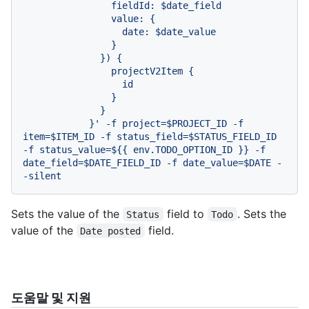
                fieldId: $date_field

                value: {

                  date: $date_value

                }

              }) {

                projectV2Item {

                  id

                }

              }

            }' -f project=$PROJECT_ID -f 
item=$ITEM_ID -f status_field=$STATUS_FIELD_ID 
-f status_value=${{ env.TODO_OPTION_ID }} -f 
date_field=$DATE_FIELD_ID -f date_value=$DATE -
-silent
Sets the value of the
field to
. Sets the
Status
Todo
value of the
field.
Date posted
도움말 및 지원