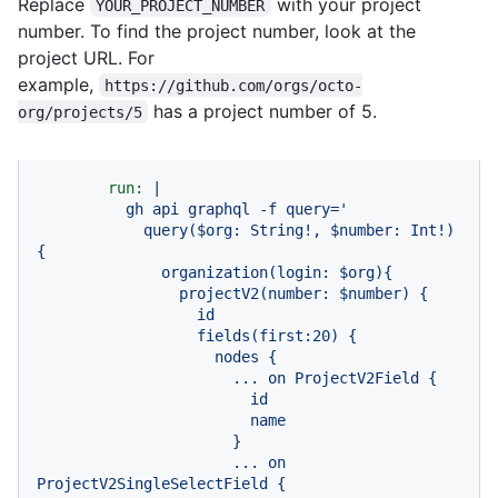
Replace
with your project
YOUR_PROJECT_NUMBER
number. To find the project number, look at the
project URL. For
example,
https://github.com/orgs/octo-
has a project number of 5.
org/projects/5
run:
|

          gh api graphql -f query='

            query($org: String!, $number: Int!) 
{

              organization(login: $org){

                projectV2(number: $number) {

                  id

                  fields(first:20) {

                    nodes {

                      ... on ProjectV2Field {

                        id

                        name

                      }

                      ... on 
ProjectV2SingleSelectField {
