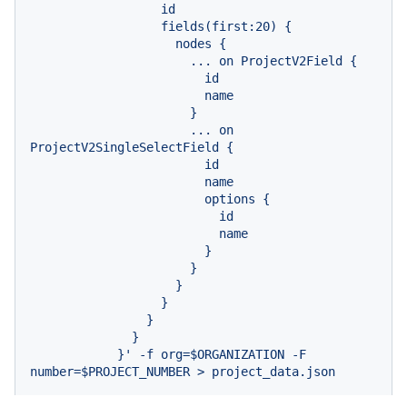
                  id

                  fields(first:20) {

                    nodes {

                      ... on ProjectV2Field {

                        id

                        name

                      }

                      ... on 
ProjectV2SingleSelectField {

                        id

                        name

                        options {

                          id

                          name

                        }

                      }

                    }

                  }

                }

              }

            }' -f org=$ORGANIZATION -F 
number=$PROJECT_NUMBER > project_data.json