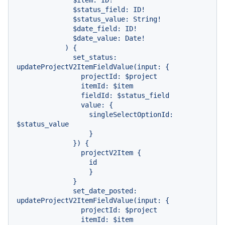
              $status_field: ID!

              $status_value: String!

              $date_field: ID!

              $date_value: Date!

            ) {

              set_status: 
updateProjectV2ItemFieldValue(input: {

                projectId: $project

                itemId: $item

                fieldId: $status_field

                value: {

                  singleSelectOptionId: 
$status_value

                  }

              }) {

                projectV2Item {

                  id

                  }

              }

              set_date_posted: 
updateProjectV2ItemFieldValue(input: {

                projectId: $project

                itemId: $item
