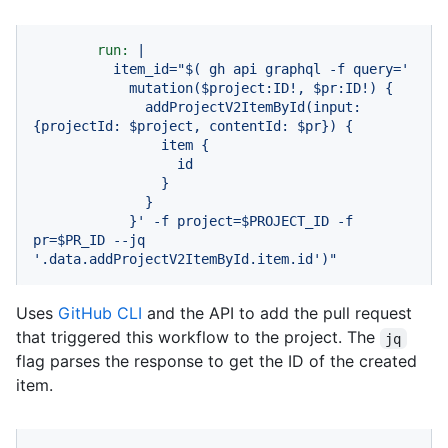
run:
|

          item_id="$( gh api graphql -f query='

            mutation($project:ID!, $pr:ID!) {

              addProjectV2ItemById(input: 
{projectId: $project, contentId: $pr}) {

                item {

                  id

                }

              }

            }' -f project=$PROJECT_ID -f 
pr=$PR_ID --jq 
'.data.addProjectV2ItemById.item.id')"
Uses
GitHub CLI
and the API to add the pull request
that triggered this workflow to the project. The
jq
flag parses the response to get the ID of the created
item.