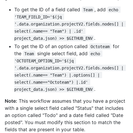
To get the ID of a field called
, add
Team
echo 
'TEAM_FIELD_ID='$(jq 
'.data.organization.projectV2.fields.nodes[] | 
select(.name== "Team") | .id' 
.
project_data.json) >> $GITHUB_ENV
To get the ID of an option called
for
Octoteam
the
single select field, add
Team
echo 
'OCTOTEAM_OPTION_ID='$(jq 
'.data.organization.projectV2.fields.nodes[] | 
select(.name== "Team") |.options[] | 
select(.name=="Octoteam") |.id' 
.
project_data.json) >> $GITHUB_ENV
Note:
This workflow assumes that you have a project
with a single select field called "Status" that includes
an option called "Todo" and a date field called "Date
posted". You must modify this section to match the
fields that are present in your table.