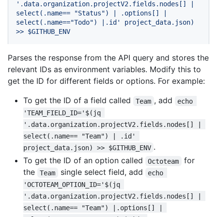
'.data.organization.projectV2.fields.nodes[] | 
select(.name== "Status") | .options[] | 
select(.name=="Todo") |.id'
project_data.json)
>>
$GITHUB_ENV
Parses the response from the API query and stores the
relevant IDs as environment variables. Modify this to
get the ID for different fields or options. For example:
To get the ID of a field called
, add
Team
echo 
'TEAM_FIELD_ID='$(jq 
'.data.organization.projectV2.fields.nodes[] | 
select(.name== "Team") | .id' 
.
project_data.json) >> $GITHUB_ENV
To get the ID of an option called
for
Octoteam
the
single select field, add
Team
echo 
'OCTOTEAM_OPTION_ID='$(jq 
'.data.organization.projectV2.fields.nodes[] | 
select(.name== "Team") |.options[] | 