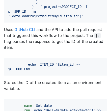
              }

            }' -f project=$PROJECT_ID -f 
pr=$PR_ID --jq 
'.data.addProjectV2ItemById.item.id')"
Uses
GitHub CLI
and the API to add the pull request
that triggered this workflow to the project. The
jq
flag parses the response to get the ID of the created
item.
echo
'ITEM_ID='
$item_id
>>
$GITHUB_ENV
Stores the ID of the created item as an environment
variable.
-
name:
Get
date
run:
echo
"DATE=$(date +"
%Y-%m-%d")"
>>