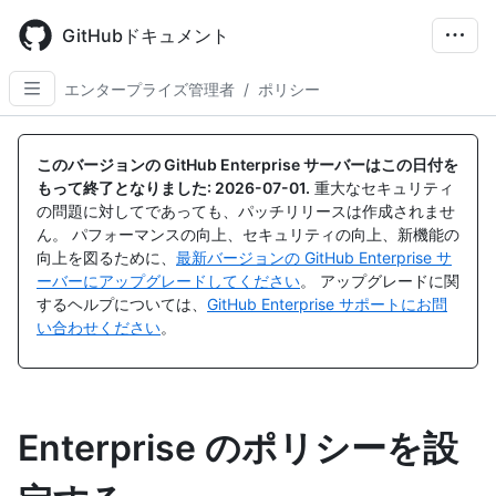
Skip
to
GitHubドキュメント
main
content
エンタープライズ管理者
/
ポリシー
このバージョンの GitHub Enterprise サーバーはこの日付を
もって終了となりました:
2026-07-01
.
重大なセキュリティ
の問題に対してであっても、パッチリリースは作成されませ
ん。 パフォーマンスの向上、セキュリティの向上、新機能の
向上を図るために、
最新バージョンの GitHub Enterprise サ
ーバーにアップグレードしてください
。 アップグレードに関
するヘルプについては、
GitHub Enterprise サポートにお問
い合わせください
。
Enterprise のポリシーを設