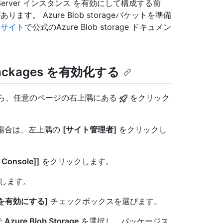
prise Server インスタンス を有効にして構成する前
あります。 Azure Blob storageバケットを準備
ト サイト
で公式のAzure Blob storage ドキュメン
b Packages を有効化する
アカウントから、任意のページの右上隅にある
をクリック
い場合は、左上隅の
[サイト管理者]
をクリックし
 Console]]
をクリックします。
します。
ジを有効にする]
チェックボックスを選びます。
で
Azure Blob Storage
を選択し、パッケージス