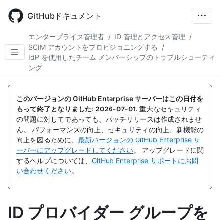
Skip
to
GitHubドキュメント
main
content
エンタープライズ管理者
/
ID 管理とアクセス管理
/
SCIM アカウントをプロビジョニングする
/
IdP を使用したチーム メンバーシップのトラブルシューティ
ング
このバージョンの GitHub Enterprise サーバーはこの日付を
もって終了となりました:
2026-07-01
.
重大なセキュリティ
の問題に対してであっても、パッチリリースは作成されませ
ん。 パフォーマンスの向上、セキュリティの向上、新機能の
向上を図るために、
最新バージョンの GitHub Enterprise サ
ーバーにアップグレードしてください
。 アップグレードに関
するヘルプについては、
GitHub Enterprise サポートにお問
い合わせください
。
ID プロバイダー グループを