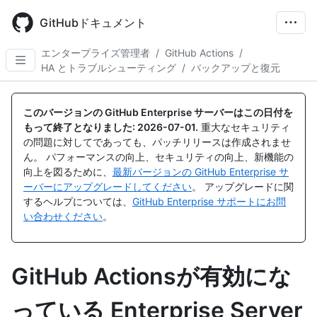
Skip
to
GitHubドキュメント
main
content
エンタープライズ管理者
/
GitHub Actions
/
HA とトラブルシューティング
/
バックアップと復元
このバージョンの GitHub Enterprise サーバーはこの日付を
もって終了となりました:
2026-07-01
.
重大なセキュリティ
の問題に対してであっても、パッチリリースは作成されませ
ん。 パフォーマンスの向上、セキュリティの向上、新機能の
向上を図るために、
最新バージョンの GitHub Enterprise サ
ーバーにアップグレードしてください
。 アップグレードに関
するヘルプについては、
GitHub Enterprise サポートにお問
い合わせください
。
GitHub Actionsが有効にな
っている Enterprise Server