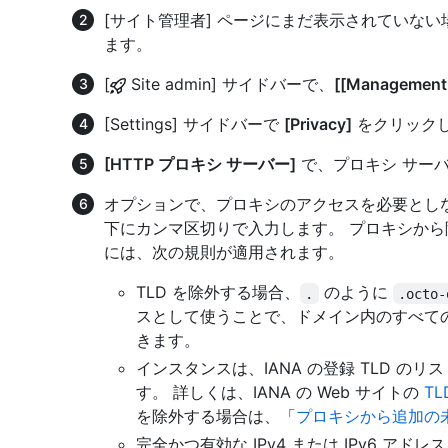
[サイト管理者] ページにまだ表示されていな
ます。
[
Site admin] サイドバーで、
[[Management
[Settings] サイドバーで
[Privacy]
をクリック
[HTTP プロキシ サーバー]
で、プロキシ サーバ
オプションで、プロキシのアクセスを必要とし
下にカンマ区切りで入力します。 プロキシから除外す
には、次の規則が適用されます。
TLD を除外する場合、
のように
.
.octo-
スとして使うことで、ドメイン内のすべて
きます。
インスタンスは、IANA の登録 TLD 
す。 詳しくは、IANA の Web サイトの
TL
を除外する場合は、「
プロキシから追加の未
完全かつ有効な IPv4 または IPv6 アド