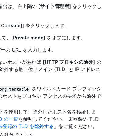
い場合は、左上隅の
[サイト管理者]
をクリックし
 Console]]
をクリックします。
して、
[Private mode]
をオフにします。
ーの URL を入力します。
ないホストがあれば
[HTTP プロキシの除外]
の
る最上位ドメイン (TLD) と IP アドレス
をワイルドカード プレフィック
org.tentacle
のホストをプロキシ アクセスの要求から除外で
のリストを使用して、除外したホスト名を検証しま
D の一覧
を参照してください。 未登録の TLD
登録の TLD を除外する
」をご覧ください。
レスを除外できます。