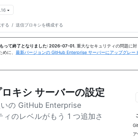
.16
{{icon}}
成する
/
送信プロキシを構成する
日付をもって終了となりました:
2026-07-01
.
重大なセキュリティの問題に対
ために、
最新バージョンの GitHub Enterprise サーバーにアップグ
プロキシ サーバーの設定
tHub Enterprise
リティのレベルがもう 1 つ追加さ
G
ア