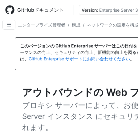
Skip
to
GitHubドキュメント
Version:
Enterprise Server 3
main
content
エンタープライズ管理者
/
構成
/
ネットワークの設定を構
このバージョンの GitHub Enterprise サーバーはこの
ーマンスの向上、セキュリティの向上、新機能の向上を図る
は、
GitHub Enterprise サポートにお問い合わせください
。
アウトバウンドの Web 
プロキシ サーバーによって、お使いの Gi
Server インスタンス にセキュ
れます。