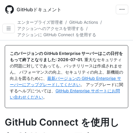
Skip
to
GitHubドキュメント
main
content
エンタープライズ管理者
/
GitHub Actions
/
アクションへのアクセスを管理する
/
アクションに GitHub Connect を使用する
このバージョンの GitHub Enterprise サーバーはこの日付を
もって終了となりました:
2026-07-01
.
重大なセキュリティ
の問題に対してであっても、パッチリリースは作成されませ
ん。 パフォーマンスの向上、セキュリティの向上、新機能の
向上を図るために、
最新バージョンの GitHub Enterprise サ
ーバーにアップグレードしてください
。 アップグレードに関
するヘルプについては、
GitHub Enterprise サポートにお問
い合わせください
。
GitHub Connect を使用し