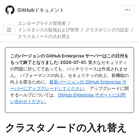
Skip
to
GitHubドキュメント
main
content
エンタープライズ管理者
/
インスタンスの監視および管理
/
クラスタリングの設定
/
クラスタノードの入れ替え
このバージョンの GitHub Enterprise サーバーはこの日付を
もって終了となりました:
2026-07-01
.
重大なセキュリティ
の問題に対してであっても、パッチリリースは作成されませ
ん。 パフォーマンスの向上、セキュリティの向上、新機能の
向上を図るために、
最新バージョンの GitHub Enterprise サ
ーバーにアップグレードしてください
。 アップグレードに関
するヘルプについては、
GitHub Enterprise サポートにお問
い合わせください
。
クラスタノードの入れ替え