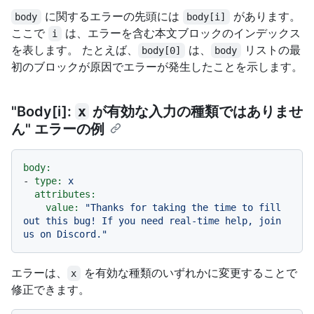
に関するエラーの先頭には
があります。
body
body[i]
ここで
は、エラーを含む本文ブロックのインデックス
i
を表します。 たとえば、
は、
リストの最
body[0]
body
初のブロックが原因でエラーが発生したことを示します。
"Body[i]:
x
が有効な入力の種類ではありませ
ん" エラーの例
body:
-
type:
x
attributes:
value:
"Thanks for taking the time to fill 
out this bug! If you need real-time help, join 
us on Discord."
エラーは、
を有効な種類のいずれかに変更することで
x
修正できます。