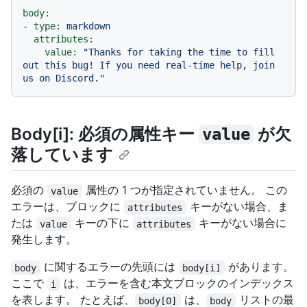
body:
-
type:
markdown
attributes:
value:
"Thanks for taking the time to fill 
out this bug! If you need real-time help, join 
us on Discord."
Body[i]: 必須の属性キー
が欠
value
落しています
必須の
属性の 1 つが指定されていません。 この
value
エラーは、ブロックに
キーがない場合、ま
attributes
たは
キーの下に
キーがない場合に
value
attributes
発生します。
に関するエラーの先頭には
があります。
body
body[i]
ここで
は、エラーを含む本文ブロックのインデックス
i
を表します。 たとえば、
は、
リストの最
body[0]
body