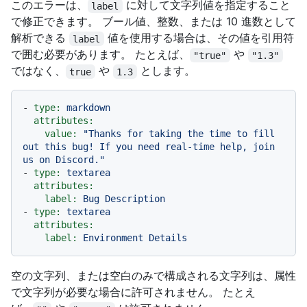
このエラーは、
に対して文字列値を指定すること
label
で修正できます。 ブール値、整数、または 10 進数として
解析できる
値を使用する場合は、その値を引用符
label
で囲む必要があります。 たとえば、
や
"true"
"1.3"
ではなく、
や
とします。
true
1.3
-
type:
markdown
attributes:
value:
"Thanks for taking the time to fill 
out this bug! If you need real-time help, join 
us on Discord."
-
type:
textarea
attributes:
label:
Bug
Description
-
type:
textarea
attributes:
label:
Environment
Details
空の文字列、または空白のみで構成される文字列は、属性
で文字列が必要な場合に許可されません。 たとえ