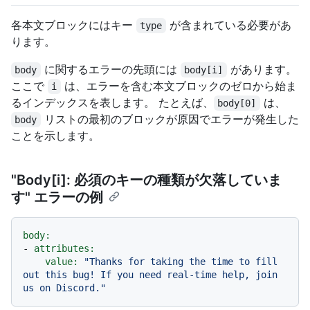
各本文ブロックにはキー
が含まれている必要があ
type
ります。
に関するエラーの先頭には
があります。
body
body[i]
ここで
は、エラーを含む本文ブロックのゼロから始ま
i
るインデックスを表します。 たとえば、
は、
body[0]
リストの最初のブロックが原因でエラーが発生した
body
ことを示します。
"Body[i]: 必須のキーの種類が欠落していま
す" エラーの例
body:
-
attributes:
value:
"Thanks for taking the time to fill 
out this bug! If you need real-time help, join 
us on Discord."