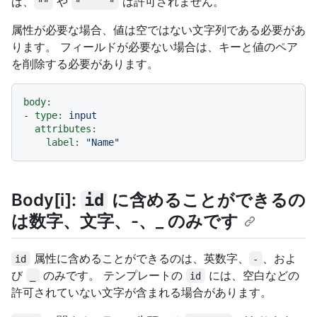
ば、
や
は許可されません。
""
"     "
属性が必要な場合、値は空ではない文字列である必要があ
ります。 フィールドが必要ない場合は、キーと値のペア
を削除する必要があります。
body:
-
type:
input
attributes:
label:
"Name"
Body[i]:
に含めることができるの
id
は数字、文字、-、_ のみです
属性に含めることができるのは、英数字、
、およ
id
-
び
のみです。 テンプレートの
には、空白などの
_
id
許可されていない文字が含まれる場合があります。