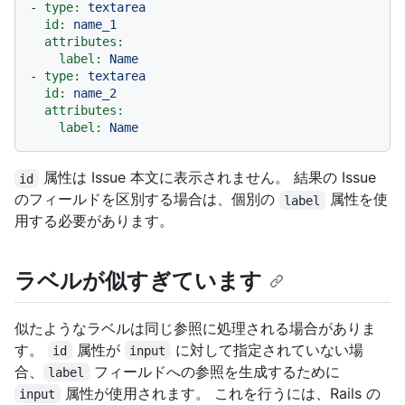
-
type:
textarea
id:
name_1
attributes:
label:
Name
-
type:
textarea
id:
name_2
attributes:
label:
Name
属性は Issue 本文に表示されません。 結果の Issue
id
のフィールドを区別する場合は、個別の
属性を使
label
用する必要があります。
ラベルが似すぎています
似たようなラベルは同じ参照に処理される場合がありま
す。
属性が
に対して指定されていない場
id
input
合、
フィールドへの参照を生成するために
label
属性が使用されます。 これを行うには、Rails の
input