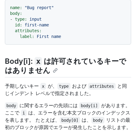
name:
"Bug report"
body:
-
type:
input
id:
first-name
attributes:
label:
First
name
Body[i]:
は許可されているキーで
x
はありません
予期しないキー
が、
および
と同
x
type
attributes
じインデント レベルで指定されました。
に関するエラーの先頭には
があります。
body
body[i]
ここで
は、エラーを含む本文ブロックのインデックス
i
を表します。 たとえば、
は、
リストの最
body[0]
body
初のブロックが原因でエラーが発生したことを示します。