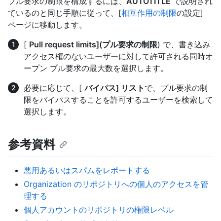
プル要求の制限を構成するには、
AUTOTITLE
で説明され
ているのと同じ手順に従って、[
相互作用の制限
の設定]
ページに移動します。
[
Pull request limits](プル要求の制限
) で、書き込み
アクセス権のないユーザーに対して許可される同時オ
ープン プル要求の最大数を選択します。
必要に応じて、[
バイパス] リスト
で、プル要求の制
限をバイパスすることを許可するユーザーを検索して
選択します。
参考資料
悪用あるいはスパムをレポートする
Organization のリポジトリへの個人のアクセスを管
理する
個人アカウントのリポジトリの権限レベル