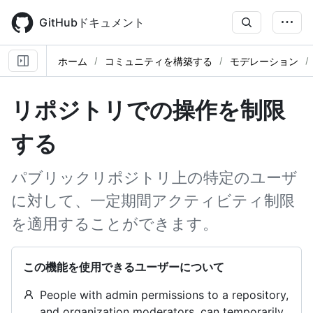
Skip
to
GitHubドキュメント
main
content
ホーム
コミュニティを構築する
モデレーション
リポジトリでの操作を制限
する
パブリックリポジトリ上の特定のユーザ
に対して、一定期間アクティビティ制限
を適用することができます。
この機能を使用できるユーザーについて
People with admin permissions to a repository,
and organization moderators, can temporarily