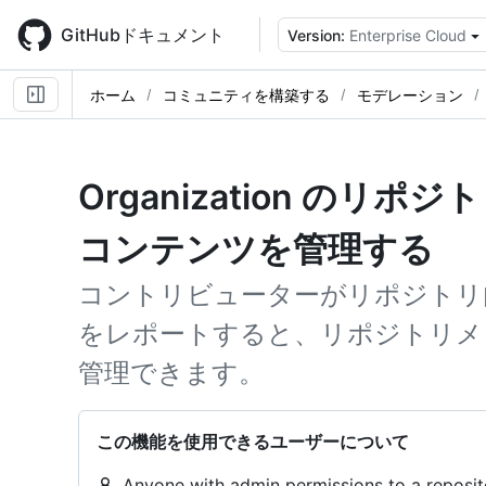
Skip
to
GitHubドキュメント
Version:
Enterprise Cloud
main
content
ホーム
コミュニティを構築する
モデレーション
Organization のリ
コンテンツを管理する
コントリビューターがリポジトリ
をレポートすると、リポジトリメ
管理できます。
この機能を使用できるユーザーについて
Anyone with admin permissions to a reposi