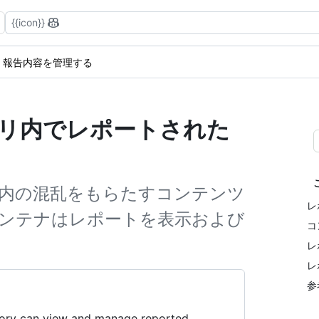
{{icon}}
報告内容を管理する
ポジトリ内でレポートされた
内の混乱をもらたすコンテンツ
レ
ンテナはレポートを表示および
コ
レ
レ
参
tory can view and manage reported