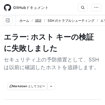
Skip
to
GitHubドキュメント
main
content
ホーム
認証
SSH のトラブルシューティング
エ
エラー: ホスト キーの検証
に失敗しました
セキュリティ上の予防措置として、SSH
は以前に確認したホストを追跡します。
Markdown としてコピー