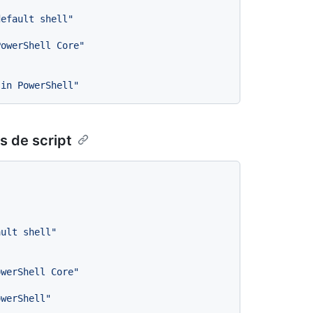
default shell"
PowerShell Core"
 in PowerShell"
s de script
ault shell"
owerShell Core"
owerShell"