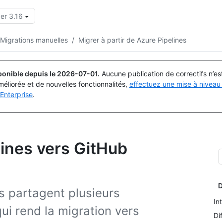
er 3.16
Rechercher ou demander
Copilot
Migrations manuelles
/
Migrer à partir de Azure Pipelines
ponible depuis le
2026-07-01
.
Aucune publication de correctifs n’e
méliorée et de nouvelles fonctionnalités,
effectuez une mise à niveau 
Enterprise
.
lines vers GitHub
D
s partagent plusieurs
In
qui rend la migration vers
Di