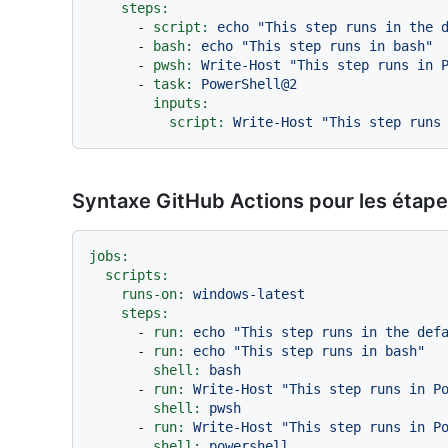
steps:
-
script:
echo
"This step runs in the 
-
bash:
echo
"This step runs in bash"
-
pwsh:
Write-Host
"This step runs in 
-
task:
PowerShell@2
inputs:
script:
Write-Host
"This step runs
Syntaxe GitHub Actions pour les étape
jobs:
scripts:
runs-on:
windows-latest
steps:
-
run:
echo
"This step runs in the def
-
run:
echo
"This step runs in bash"
shell:
bash
-
run:
Write-Host
"This step runs in P
shell:
pwsh
-
run:
Write-Host
"This step runs in P
shell:
powershell