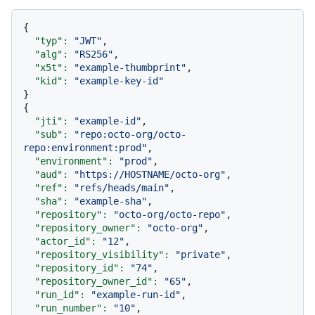
{

"typ":
"JWT"
,

"alg":
"RS256"
,

"x5t":
"example-thumbprint"
,

"kid":
"example-key-id"
}

{

"jti":
"example-id"
,

"sub":
"repo:octo-org/octo-
repo:environment:prod"
,

"environment":
"prod"
,

"aud":
"https://HOSTNAME/octo-org"
,

"ref":
"refs/heads/main"
,

"sha":
"example-sha"
,

"repository":
"octo-org/octo-repo"
,

"repository_owner":
"octo-org"
,

"actor_id":
"12"
,

"repository_visibility":
"private"
,

"repository_id":
"74"
,

"repository_owner_id":
"65"
,

"run_id":
"example-run-id"
,

"run_number":
"10"
,
