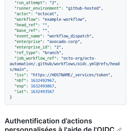
"run_attempt":
"2"
,

"runner_environment":
"github-hosted"
,

"actor":
"octocat"
,

"workflow":
"example-workflow"
,

"head_ref":
""
,

"base_ref":
""
,

"event_name":
"workflow_dispatch"
,

"enterprise":
"avocado-corp"
,

"enterprise_id":
"2"
,

"ref_type":
"branch"
,

"job_workflow_ref":
"octo-org/octo-
automation/.github/workflows/oidc.yml@refs/head
s/main"
,

"iss":
"https://HOSTNAME/_services/token"
,

"nbf":
1632492967
,

"exp":
1632493867
,

"iat":
1632493567
Authentification d’actions
personnalisées à l'aide de l'OIDC