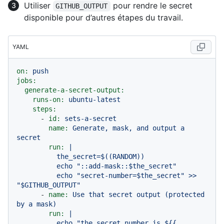
Utiliser
pour rendre le secret
GITHUB_OUTPUT
disponible pour d’autres étapes du travail.
YAML
on:
push
jobs:
generate-a-secret-output:
runs-on:
ubuntu-latest
steps:
-
id:
sets-a-secret
name:
Generate,
mask,
and
output
a
secret
run:
|

          the_secret=$((RANDOM))

          echo "::add-mask::$the_secret"

          echo "secret-number=$the_secret" >> 
-
name:
Use
that
secret
output
(protected
by
a
mask)
run:
|

          echo "the secret number is ${{ 