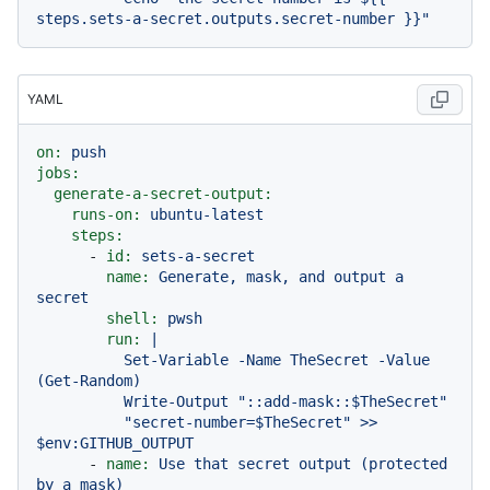
YAML
on:
push
jobs:
generate-a-secret-output:
runs-on:
ubuntu-latest
steps:
-
id:
sets-a-secret
name:
Generate,
mask,
and
output
a
secret
shell:
pwsh
run:
|

          Set-Variable -Name TheSecret -Value 
(Get-Random)

          Write-Output "::add-mask::$TheSecret"

          "secret-number=$TheSecret" >> 
-
name:
Use
that
secret
output
(protected
by
a
mask)