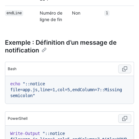
Numéro de
Non
endLine
1
ligne de fin
Exemple : Définition d’un message de
notification
Bash
echo
"::notice 
file=app.js,line=1,col=5,endColumn=7::Missing 
semicolon"
PowerShell
Write-Output
"::notice 