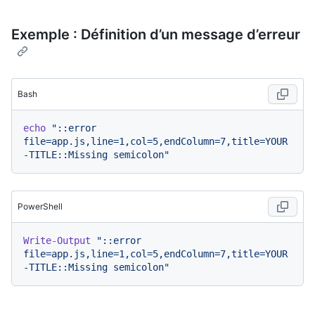
Exemple : Définition d’un message d’erreur
Bash
echo
"::error 
file=app.js,line=1,col=5,endColumn=7,title=YOUR
-TITLE::Missing semicolon"
PowerShell
Write-Output
"::error 
file=app.js,line=1,col=5,endColumn=7,title=YOUR
-TITLE::Missing semicolon"