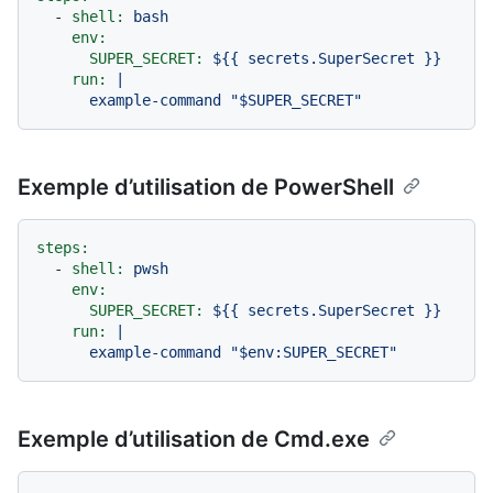
-
shell:
bash
env:
SUPER_SECRET:
${{
secrets.SuperSecret
}}
run:
|

Exemple d’utilisation de PowerShell
steps:
-
shell:
pwsh
env:
SUPER_SECRET:
${{
secrets.SuperSecret
}}
run:
|

Exemple d’utilisation de Cmd.exe