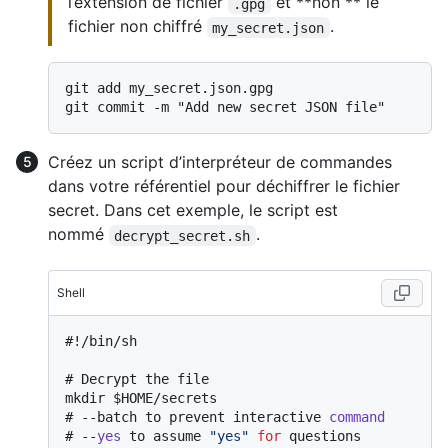
l’extension de fichier
et **non ** le
.gpg
fichier non chiffré
.
my_secret.json
git add my_secret.json.gpg

Créez un script d’interpréteur de commandes
dans votre référentiel pour déchiffrer le fichier
secret. Dans cet exemple, le script est
nommé
.
decrypt_secret.sh
Shell
#
!/bin/sh
# 
Decrypt the file
# 
--batch to prevent interactive 
command
# 
--
yes
 to assume 
"yes"
for
 questions