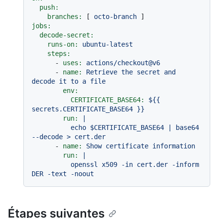
push:
branches:
 [ 
octo-branch
jobs:
decode-secret:
runs-on:
ubuntu-latest
steps:
-
uses:
actions/checkout@v6
-
name:
Retrieve
the
secret
and
decode
it
to
a
file
env:
CERTIFICATE_BASE64:
${{
secrets.CERTIFICATE_BASE64
}}
run:
|

          echo $CERTIFICATE_BASE64 | base64 
-
name:
Show
certificate
information
run:
|

          openssl x509 -in cert.der -inform 
Étapes suivantes