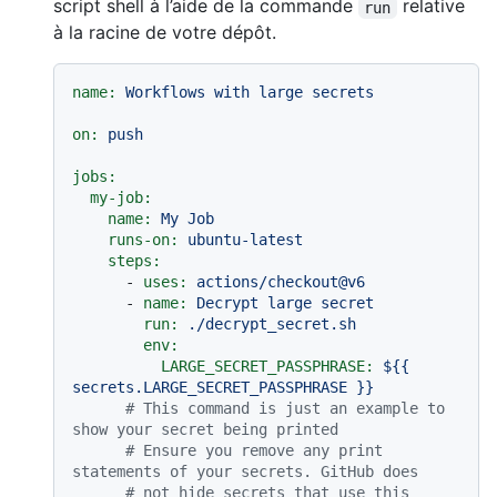
script shell à l’aide de la commande
relative
run
à la racine de votre dépôt.
name:
Workflows
with
large
secrets
on:
push
jobs:
my-job:
name:
My
Job
runs-on:
ubuntu-latest
steps:
-
uses:
actions/checkout@v6
-
name:
Decrypt
large
secret
run:
./decrypt_secret.sh
env:
LARGE_SECRET_PASSPHRASE:
${{
secrets.LARGE_SECRET_PASSPHRASE
}}
# This command is just an example to 
show your secret being printed
# Ensure you remove any print 
statements of your secrets. GitHub does
# not hide secrets that use this 