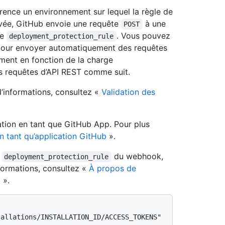
érence un environnement sur lequel la règle de
ivée, GitHub envoie une requête
à une
POST
le
. Vous pouvez
deployment_protection_rule
 pour envoyer automatiquement des requêtes
ement en fonction de la charge
s requêtes d’API REST comme suit.
d’informations, consultez «
Validation des
ation en tant que GitHub App. Pour plus
en tant qu’application GitHub
».
e
du webhook,
deployment_protection_rule
nformations, consultez «
À propos de
b
».
allations/INSTALLATION_ID/ACCESS_TOKENS" 