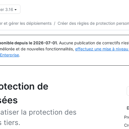
er 3.16
Rechercher ou demander
Copilot
r et gérer les déploiements
/
Créer des règles de protection person
ponible depuis le
2026-07-01
.
Aucune publication de correctifs n’e
méliorée et de nouvelles fonctionnalités,
effectuez une mise à niveau 
Enterprise
.
otection de
sées
D
tiser la protection des
Pr
tiers.
Cr