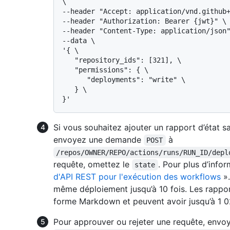
\

--header "Accept: application/vnd.github+
--header "Authorization: Bearer {jwt}" \

--header "Content-Type: application/json"
--data \

'{ \

   "repository_ids": [321], \

   "permissions": { \

      "deployments": "write" \

   } \

Si vous souhaitez ajouter un rapport d’état s
envoyez une demande
à
POST
/repos/OWNER/REPO/actions/runs/RUN_ID/depl
requête, omettez le
. Pour plus d’info
state
d'API REST pour l'exécution des workflows
».
même déploiement jusqu’à 10 fois. Les rappor
forme Markdown et peuvent avoir jusqu’à 1 0
Pour approuver ou rejeter une requête, envo