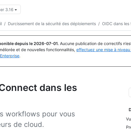
er 3.16
Rechercher ou demander
Copilot
l
/
Durcissement de la sécurité des déploiements
/
OIDC dans les 
ponible depuis le
2026-07-01
.
Aucune publication de correctifs n’e
méliorée et de nouvelles fonctionnalités,
effectuez une mise à niveau 
Enterprise
.
 Connect dans les
D
os workflows pour vous
Vu
eurs de cloud.
Pr