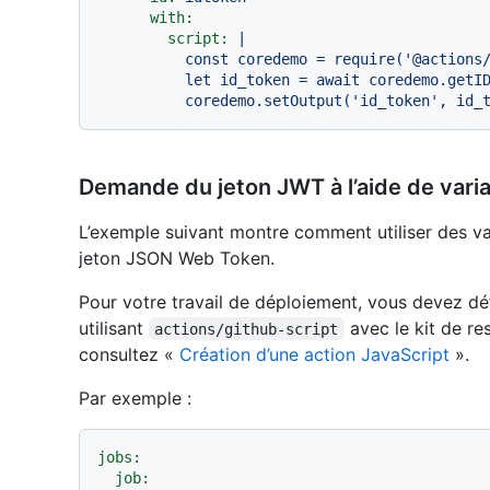
with:
script:
|

          const coredemo = require('@actions/core')

          let id_token = await coredemo.getIDToken()

Demande du jeton JWT à l’aide de vari
L’exemple suivant montre comment utiliser des v
jeton JSON Web Token.
Pour votre travail de déploiement, vous devez déf
utilisant
avec le kit de r
actions/github-script
consultez «
Création d’une action JavaScript
».
Par exemple :
jobs:
job: