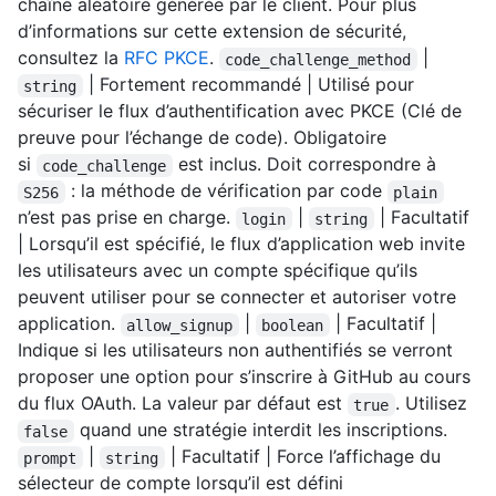
chaîne aléatoire générée par le client. Pour plus
d’informations sur cette extension de sécurité,
consultez la
RFC PKCE
.
|
code_challenge_method
| Fortement recommandé | Utilisé pour
string
sécuriser le flux d’authentification avec PKCE (Clé de
preuve pour l’échange de code). Obligatoire
si
est inclus. Doit correspondre à
code_challenge
: la méthode de vérification par code
S256
plain
n’est pas prise en charge.
|
| Facultatif
login
string
| Lorsqu’il est spécifié, le flux d’application web invite
les utilisateurs avec un compte spécifique qu’ils
peuvent utiliser pour se connecter et autoriser votre
application.
|
| Facultatif |
allow_signup
boolean
Indique si les utilisateurs non authentifiés se verront
proposer une option pour s’inscrire à GitHub au cours
du flux OAuth. La valeur par défaut est
. Utilisez
true
quand une stratégie interdit les inscriptions.
false
|
| Facultatif | Force l’affichage du
prompt
string
sélecteur de compte lorsqu’il est défini