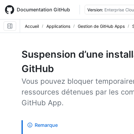
Skip
to
Documentation GitHub
Version:
Enterprise Clo
main
content
Accueil
Applications
Gestion de GitHub Apps
Suspension d’une install
GitHub
Vous pouvez bloquer temporaire
ressources détenues par les comp
GitHub App.
Remarque