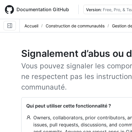
Skip
to
Documentation GitHub
Version:
Free, Pro, & T
main
content
Accueil
Construction de communautés
Gestion de
Signalement d’abus ou de
Vous pouvez signaler les compor
ne respectent pas les instruction
communauté.
Qui peut utiliser cette fonctionnalité ?
Owners, collaborators, prior contributors, 
issues, pull requests, discussions, and comm
and commits. Anyone can report apps in Gi