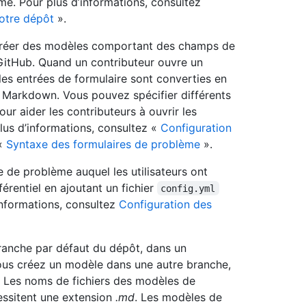
e. Pour plus d’informations, consultez
otre dépôt
».
 créer des modèles comportant des champs de
GitHub. Quand un contributeur ouvre un
les entrées de formulaire sont converties en
Markdown. Vous pouvez spécifier différents
our aider les contributeurs à ouvrir les
us d’informations, consultez «
Configuration
 «
Syntaxe des formulaires de problème
».
 de problème auquel les utilisateurs ont
érentiel en ajoutant un fichier
config.yml
informations, consultez
Configuration des
ranche par défaut du dépôt, dans un
us créez un modèle dans une autre branche,
rs. Les noms de fichiers des modèles de
essitent une extension
.md
. Les modèles de