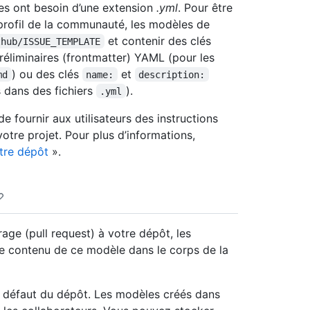
es ont besoin d’une extension
.yml
. Pour être
profil de la communauté, les modèles de
et contenir des clés
thub/ISSUE_TEMPLATE
réliminaires (frontmatter) YAML (pour les
) ou des clés
et
md
name:
description:
s dans des fichiers
).
.yml
e fournir aux utilisateurs des instructions
votre projet. Pour plus d’informations,
otre dépôt
».
ge (pull request) à votre dépôt, les
le contenu de ce modèle dans le corps de la
 défaut du dépôt. Les modèles créés dans