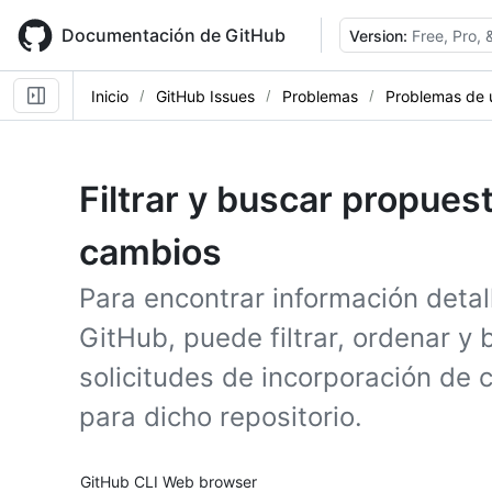
Skip
to
Documentación de GitHub
Version:
Free, Pro,
main
content
Inicio
GitHub Issues
Problemas
Problemas de 
Filtrar y buscar propues
cambios
Para encontrar información detal
GitHub, puede filtrar, ordenar y
solicitudes de incorporación de
para dicho repositorio.
Tool navigation
GitHub CLI
Web browser