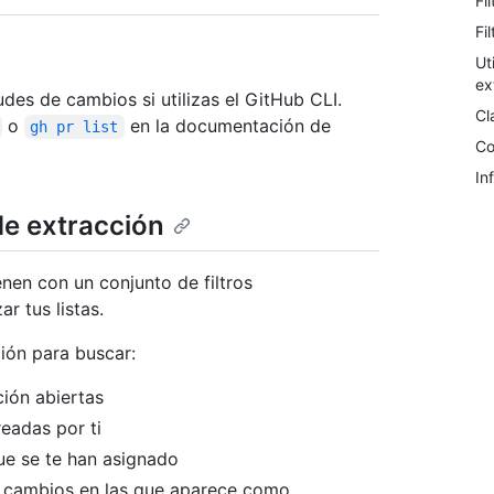
Fi
Fi
Ut
ex
udes de cambios si utilizas el GitHub CLI.
Cl
o
en la documentación de
gh pr list
Co
In
 de extracción
enen con un conjunto de filtros
r tus listas.
ción para buscar:
ción abiertas
readas por ti
ue se te han asignado
de cambios en las que aparece como