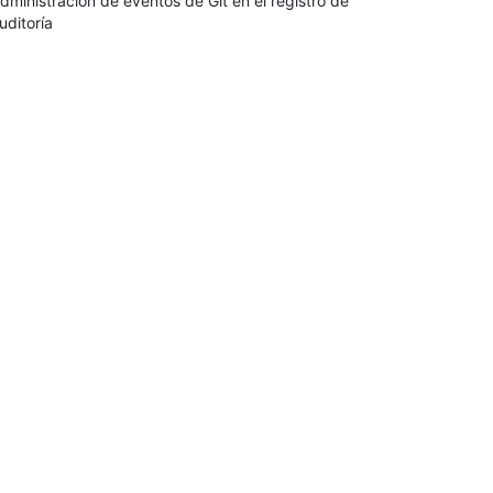
dministración de eventos de Git en el registro de
uditoría