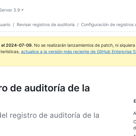
Server 3.9
suario
/
Revisar registros de auditoría
/
Configuración de registros 
 el
2024-07-09
.
No se realizarán lanzamientos de patch, ni siquier
terísticas,
actualice a la versión más reciente de GitHub Enterprise S
o de auditoría de la
E
A
l registro de auditoría de la
C
d