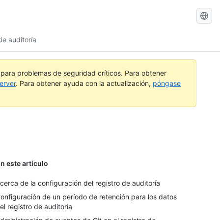
Buscar
GitHub
de auditoría
Docs
a para problemas de seguridad críticos. Para obtener
erver
. Para obtener ayuda con la actualización,
póngase
n este artículo
cerca de la configuración del registro de auditoría
onfiguración de un período de retención para los datos
el registro de auditoría