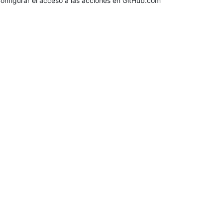
onfigurar el acceso a las acciones en GitHub.com