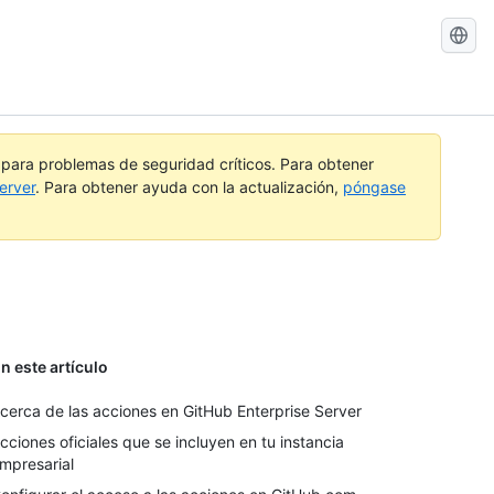
Buscar
GitHub
Docs
a para problemas de seguridad críticos. Para obtener
erver
. Para obtener ayuda con la actualización,
póngase
n este artículo
cerca de las acciones en GitHub Enterprise Server
cciones oficiales que se incluyen en tu instancia
mpresarial