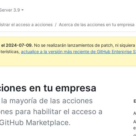
Server 3.9
strar el acceso a acciones
/
Acerca de las acciones en tu empresa
 el
2024-07-09
.
No se realizarán lanzamientos de patch, ni siquier
terísticas,
actualice a la versión más reciente de GitHub Enterprise S
cciones en tu empresa
 la mayoría de las acciones
E
nes para habilitar el acceso a
A
 GitHub Marketplace.
A
e