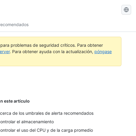
Buscar
GitHub
a recomendados
Docs
a para problemas de seguridad críticos. Para obtener
erver
. Para obtener ayuda con la actualización,
póngase
n este artículo
cerca de los umbrales de alerta recomendados
ontrolar el almacenamiento
ontrolar el uso del CPU y de la carga promedio