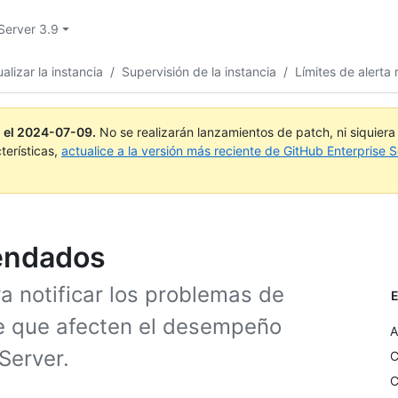
Server 3.9
alizar la instancia
/
Supervisión de la instancia
/
Límites de alert
 el
2024-07-09
.
No se realizarán lanzamientos de patch, ni siquier
terísticas,
actualice a la versión más reciente de GitHub Enterprise S
mendados
a notificar los problemas de
E
de que afecten el desempeño
A
Server.
C
C