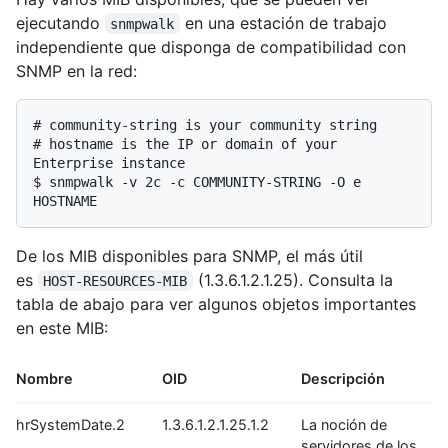
ejecutando
en una estación de trabajo
snmpwalk
independiente que disponga de compatibilidad con
SNMP en la red:
# 
community-string is your community string
# 
hostname is the IP or domain of your 
Enterprise instance
$ 
snmpwalk -v 2c -c COMMUNITY-STRING -O e 
HOSTNAME
De los MIB disponibles para SNMP, el más útil
es
(1.3.6.1.2.1.25). Consulta la
HOST-RESOURCES-MIB
tabla de abajo para ver algunos objetos importantes
en este MIB:
Nombre
OID
Descripción
hrSystemDate.2
1.3.6.1.2.1.25.1.2
La noción de
servidores de los