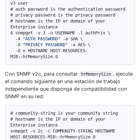
v3 user
# 
auth password is the authentication password
# 
privacy password is the privacy password
# 
hostname is the IP or domain of your 
Enterprise instance
$ 
snmpget -v 3 -u USERNAME -l authPriv \

  -A 
"AUTH PASSWORD"
 -a SHA \

  -X 
"PRIVACY PASSWORD"
 -x AES \

  -O e HOSTNAME HOST-RESOURCES-
MIB::hrMemorySize.0
Con SNMP v2c, para consultar
, ejecute
hrMemorySize
el comando siguiente en una estación de trabajo
independiente que disponga de compatibilidad con
SNMP en su red:
# 
community-string is your community string
# 
hostname is the IP or domain of your 
Enterprise instance
snmpget -v 2c -c COMMUNITY-STRING HOSTNAME 