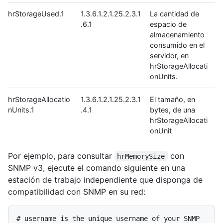
hrStorageUsed.1
1.3.6.1.2.1.25.2.3.1
La cantidad de
.6.1
espacio de
almacenamiento
consumido en el
servidor, en
hrStorageAllocati
onUnits.
hrStorageAllocatio
1.3.6.1.2.1.25.2.3.1
El tamaño, en
nUnits.1
.4.1
bytes, de una
hrStorageAllocati
onUnit
Por ejemplo, para consultar
con
hrMemorySize
SNMP v3, ejecute el comando siguiente en una
estación de trabajo independiente que disponga de
compatibilidad con SNMP en su red:
# 
username is the unique username of your SNMP 