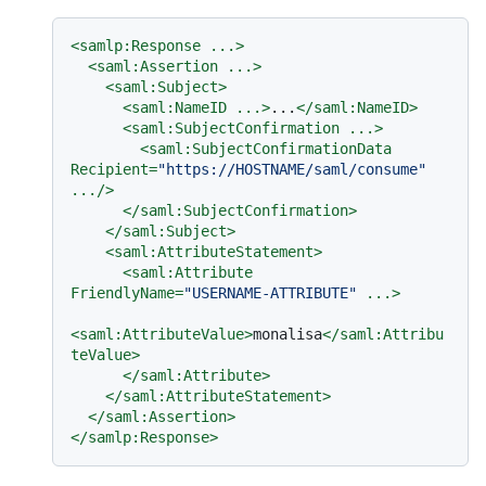
<
samlp:Response
...
>
<
saml:Assertion
...
>
<
saml:Subject
>
<
saml:NameID
...
>
...
</
saml:NameID
>
<
saml:SubjectConfirmation
...
>
<
saml:SubjectConfirmationData
Recipient
=
"https://HOSTNAME/saml/consume"
...
/>
</
saml:SubjectConfirmation
>
</
saml:Subject
>
<
saml:AttributeStatement
>
<
saml:Attribute
FriendlyName
=
"USERNAME-ATTRIBUTE"
...
>
<
saml:AttributeValue
>
monalisa
</
saml:Attribu
teValue
>
</
saml:Attribute
>
</
saml:AttributeStatement
>
</
saml:Assertion
>
</
samlp:Response
>