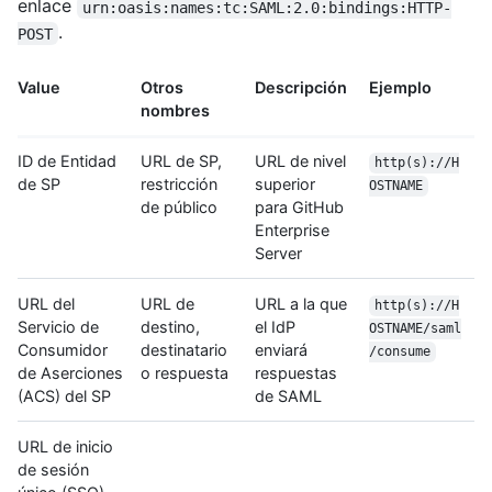
enlace
urn:oasis:names:tc:SAML:2.0:bindings:HTTP-
.
POST
Value
Otros
Descripción
Ejemplo
nombres
ID de Entidad
URL de SP,
URL de nivel
http(s)://H
de SP
restricción
superior
OSTNAME
de público
para GitHub
Enterprise
Server
URL del
URL de
URL a la que
http(s)://H
Servicio de
destino,
el IdP
OSTNAME/saml
Consumidor
destinatario
enviará
/consume
de Aserciones
o respuesta
respuestas
(ACS) del SP
de SAML
URL de inicio
de sesión