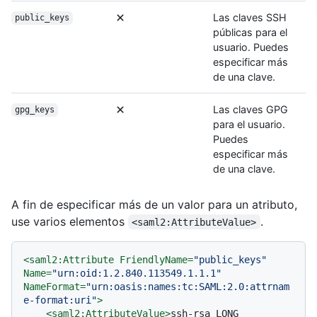
Las claves SSH
public_keys
públicas para el
usuario. Puedes
especificar más
de una clave.
Las claves GPG
gpg_keys
para el usuario.
Puedes
especificar más
de una clave.
A fin de especificar más de un valor para un atributo,
use varios elementos
.
<saml2:AttributeValue>
<
saml2:Attribute
FriendlyName
=
"public_keys"
Name
=
"urn:oid:1.2.840.113549.1.1.1"
NameFormat
=
"urn:oasis:names:tc:SAML:2.0:attrnam
e-format:uri"
>
<
saml2:AttributeValue
>
ssh-rsa LONG 