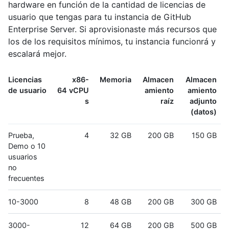
hardware en función de la cantidad de licencias de
usuario que tengas para tu instancia de GitHub
Enterprise Server. Si aprovisionaste más recursos que
los de los requisitos mínimos, tu instancia funcionrá y
escalará mejor.
Licencias
x86-
Memoria
Almacen
Almacen
de usuario
64 vCPU
amiento
amiento
s
raíz
adjunto
(datos)
Prueba,
4
32 GB
200 GB
150 GB
Demo o 10
usuarios
no
frecuentes
10-3000
8
48 GB
200 GB
300 GB
3000-
12
64 GB
200 GB
500 GB