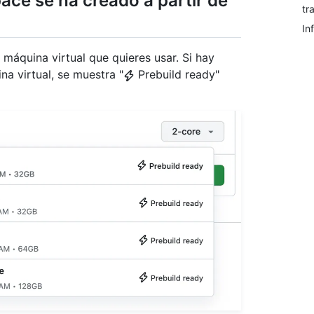
ce se ha creado a partir de
tr
In
 máquina virtual que quieres usar. Si hay
a virtual, se muestra "
Prebuild ready"