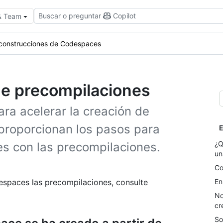
Buscar o preguntar
Copilot
 & Team
construcciones de Codespaces
de precompilaciones
ra acelerar la creación de
 proporcionan los pasos para
E
¿Q
s con las precompilaciones.
un
Co
spaces las precompilaciones, consulte
En
No
cr
So