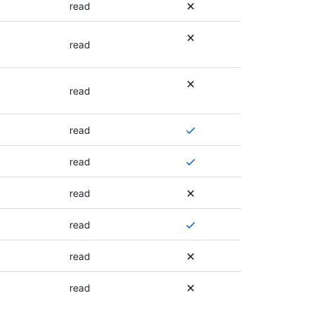
read
限
的
更
read
多
信
息
read
，
请
需
read
参
要
阅
多
此
需
read
个
终
要
权
结
多
read
限
点
个
，
的
权
需
read
或
文
限
要
者
档
，
多
read
可
。
或
个
以
者
权
read
使
可
限
用
以
，