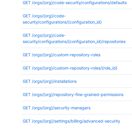
GET
/orgs/{org}/code-security/configurations/defaults
GET
/orgs/{org}/code-
security/configurations/{configuration_id}
GET
/orgs/{org}/code-
security/configurations/{configuration_id}/repositories
GET
/orgs/{org}/custom-repository-roles
GET
/orgs/{org}/custom-repository-roles/{role_id}
GET
/orgs/{org}/installations
GET
/orgs/{org}/repository-fine-grained-permissions
GET
/orgs/{org}/security-managers
GET
/orgs/{org}/settings/billing/advanced-security