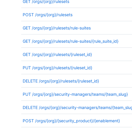
GET
/orgs/{org}/rulesets
POST
/orgs/{org}/rulesets
GET
/orgs/{org}/rulesets/rule-suites
GET
/orgs/{org}/rulesets/rule-suites/{rule_suite_id}
GET
/orgs/{org}/rulesets/{ruleset_id}
PUT
/orgs/{org}/rulesets/{ruleset_id}
DELETE
/orgs/{org}/rulesets/{ruleset_id}
PUT
/orgs/{org}/security-managers/teams/{team_slug}
DELETE
/orgs/{org}/security-managers/teams/{team_slu
POST
/orgs/{org}/{security_product}/{enablement}