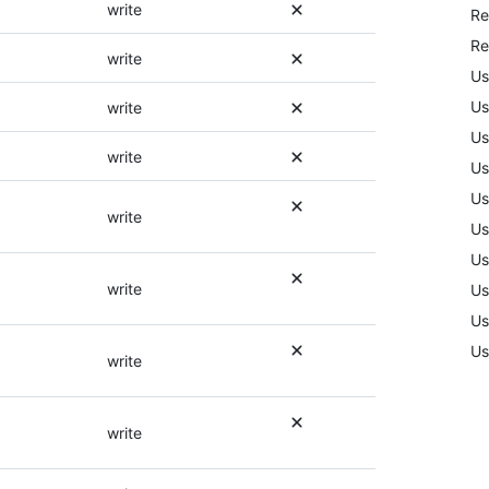
，
个
write
Re
或
权
Re
者
限
write
可
，
Us
以
或
Us
write
使
者
Us
用
可
write
不
以
Us
同
使
Us
的
用
write
Us
权
不
限
同
Us
。
的
write
Us
有
权
Us
关
限
权
。
Us
write
限
有
的
关
更
权
write
多
限
信
的
息
更