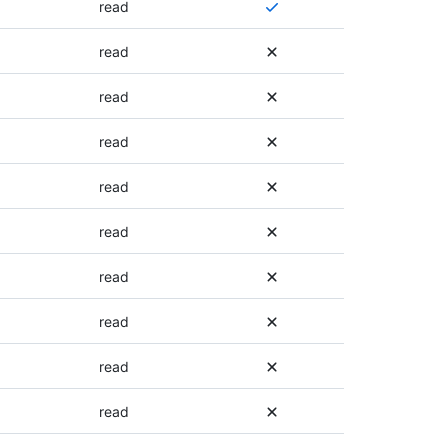
需
read
要
多
read
个
权
read
限
，
read
或
者
read
可
以
read
使
用
read
不
同
的
read
权
限
read
。
有
read
关
权