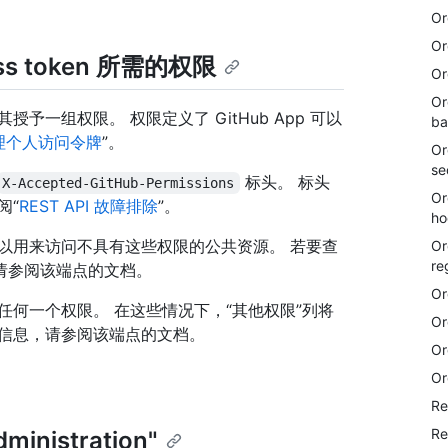
Or
Or
cess token 所需的权限
Or
Or
n 时，请向其授予一组权限。 权限定义了 GitHub App 可以
ba
理个人访问令牌
”。
Or
se
标头。 标头
X-Accepted-GitHub-Permissions
Or
阅“
REST API 故障排除
”。
ho
以用来访问不具有这些权限的公共资源。 若要查
Or
re
请参阅该端点的文档。
Or
任何一个权限。 在这些情况下，“其他权限”列将
Or
细信息，请参阅该端点的文档。
Or
Or
Re
Re
dministration"