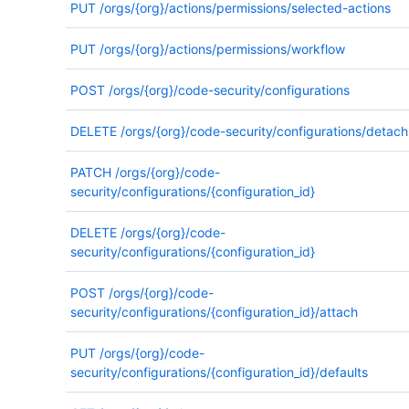
PUT
/orgs/{org}/actions/permissions/selected-actions
PUT
/orgs/{org}/actions/permissions/workflow
POST
/orgs/{org}/code-security/configurations
DELETE
/orgs/{org}/code-security/configurations/detach
PATCH
/orgs/{org}/code-
security/configurations/{configuration_id}
DELETE
/orgs/{org}/code-
security/configurations/{configuration_id}
POST
/orgs/{org}/code-
security/configurations/{configuration_id}/attach
PUT
/orgs/{org}/code-
security/configurations/{configuration_id}/defaults