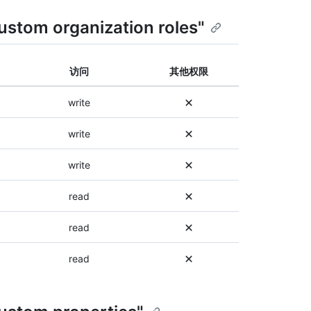
不
使
或
同
ustom organization roles"
用
者
的
不
可
权
同
以
限
的
访问
其他权限
使
。
权
用
有
限
不
write
关
。
同
权
有
的
write
限
关
权
的
权
限
write
更
限
。
多
的
有
read
信
更
关
息
多
权
，
read
信
限
请
息
的
参
，
read
更
阅
请
多
此
参
信
终
阅
息