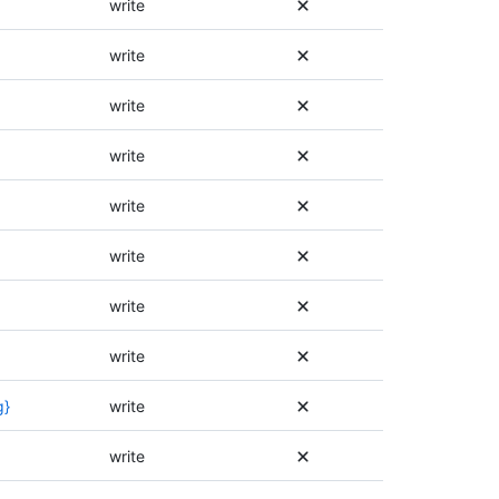
write
，
多
请
信
write
参
息
阅
，
write
此
请
终
参
write
结
阅
点
此
的
write
终
文
结
档
点
write
。
的
文
write
档
。
write
g}
write
write