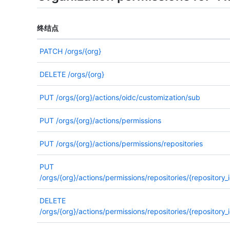
终结点
PATCH
/orgs/{org}
DELETE
/orgs/{org}
PUT
/orgs/{org}/actions/oidc/customization/sub
PUT
/orgs/{org}/actions/permissions
PUT
/orgs/{org}/actions/permissions/repositories
PUT
/orgs/{org}/actions/permissions/repositories/{repository_i
DELETE
/orgs/{org}/actions/permissions/repositories/{repository_i