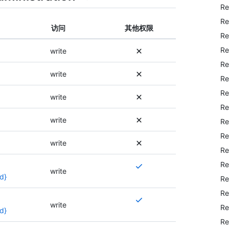
Re
Re
访问
其他权限
Re
Re
write
Re
write
Re
Re
write
Re
write
Re
Re
write
Re
Re
需
write
要
d}
Re
多
Re
个
需
write
Re
权
要
d}
限
多
Re