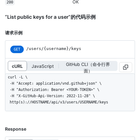
OK
200
“List public keys for a user”的代码示例
请求示例
/users/{username}/keys
GET
GitHub CLI（命令行界
cURL
JavaScript
面）
curl -L \

  -H "Accept: application/vnd.github+json" \

  -H "Authorization: Bearer <YOUR-TOKEN>" \

  -H "X-GitHub-Api-Version: 2022-11-28" \

  http(s)://HOSTNAME/api/v3/users/USERNAME/keys
Response