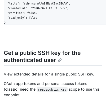
  "title": "ssh-rsa AAAAB3NzaC1yc2EAAA",

  "created_at": "2020-06-11T21:31:57Z",

  "verified": false,

  "read_only": false

}
Get a public SSH key for the
authenticated user
View extended details for a single public SSH key.
OAuth app tokens and personal access tokens
(classic) need the
scope to use this
read:public_key
endpoint.