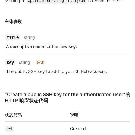
Setting to
is recommended.
application/vnd.github+json
主体参数
string
title
A descriptive name for the new key.
string
必须
key
The public SSH key to add to your GitHub account.
“Create a public SSH key for the authenticated user”的
HTTP 响应状态代码
状态代码
说明
Created
201