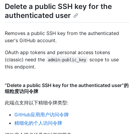
Delete a public SSH key for the
authenticated user
Removes a public SSH key from the authenticated
user's GitHub account.
OAuth app tokens and personal access tokens
(classic) need the
scope to use
admin:public_key
this endpoint.
“Delete a public SSH key for the authenticated user”的
细粒度访问令牌
此端点支持以下精细令牌类型
:
GitHub应用用户访问令牌
精细化的个人访问令牌