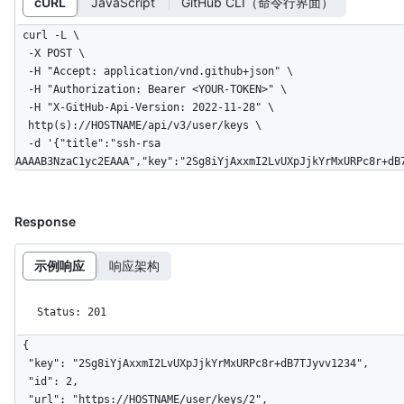
cURL
JavaScript
GitHub CLI（命令行界面）
curl -L \

  -X POST \

  -H "Accept: application/vnd.github+json" \

  -H "Authorization: Bearer <YOUR-TOKEN>" \

  -H "X-GitHub-Api-Version: 2022-11-28" \

  http(s)://HOSTNAME/api/v3/user/keys \

  -d '{"title":"ssh-rsa 
AAAAB3NzaC1yc2EAAA","key":"2Sg8iYjAxxmI2LvUXpJjkYrMxURPc8r+dB
Response
示例响应
响应架构
Status: 201
{

  "key": "2Sg8iYjAxxmI2LvUXpJjkYrMxURPc8r+dB7TJyvv1234",

  "id": 2,

  "url": "https://HOSTNAME/user/keys/2",
