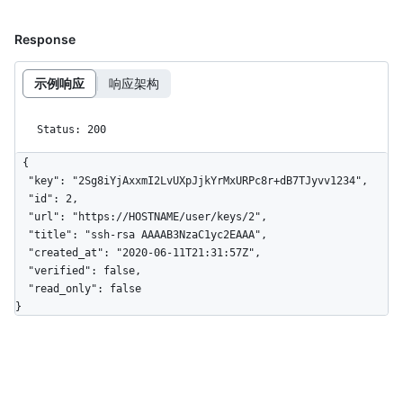
Response
示例响应
响应架构
Status: 200
{

  "key": "2Sg8iYjAxxmI2LvUXpJjkYrMxURPc8r+dB7TJyvv1234",

  "id": 2,

  "url": "https://HOSTNAME/user/keys/2",

  "title": "ssh-rsa AAAAB3NzaC1yc2EAAA",

  "created_at": "2020-06-11T21:31:57Z",

  "verified": false,

  "read_only": false

}