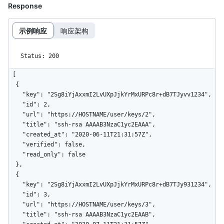
Response
示例响应
响应架构
Status: 200
[

  {

    "key": "2Sg8iYjAxxmI2LvUXpJjkYrMxURPc8r+dB7TJyvv1234",

    "id": 2,

    "url": "https://HOSTNAME/user/keys/2",

    "title": "ssh-rsa AAAAB3NzaC1yc2EAAA",

    "created_at": "2020-06-11T21:31:57Z",

    "verified": false,

    "read_only": false

  },

  {

    "key": "2Sg8iYjAxxmI2LvUXpJjkYrMxURPc8r+dB7TJy931234",

    "id": 3,

    "url": "https://HOSTNAME/user/keys/3",

    "title": "ssh-rsa AAAAB3NzaC1yc2EAAB",
