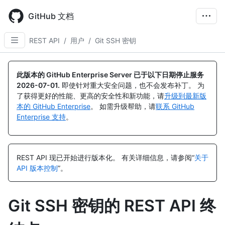
Skip
to
GitHub 文档
main
content
REST API
/
用户
/
Git SSH 密钥
名
名
名
名
名
名
名
名
名
名
名
称,
称,
称,
称,
称,
称,
称,
称,
称,
称,
称,
此版本的 GitHub Enterprise Server 已于以下日期停止服务
类
类
类
类
类
类
类
类
类
类
类
2026-07-01
.
即使针对重大安全问题，也不会发布补丁。 为
型,
型,
型,
型,
型,
型,
型,
型,
型,
型,
型,
了获得更好的性能、更高的安全性和新功能，请
升级到最新版
说
说
说
说
说
说
说
说
说
说
说
本的 GitHub Enterprise
。 如需升级帮助，请
联系 GitHub
明
明
明
明
明
明
明
明
明
明
明
Enterprise 支持
。
REST API 现已开始进行版本化。
有关详细信息，请参阅“
关于
API 版本控制
”。
Git SSH 密钥的 REST API 终