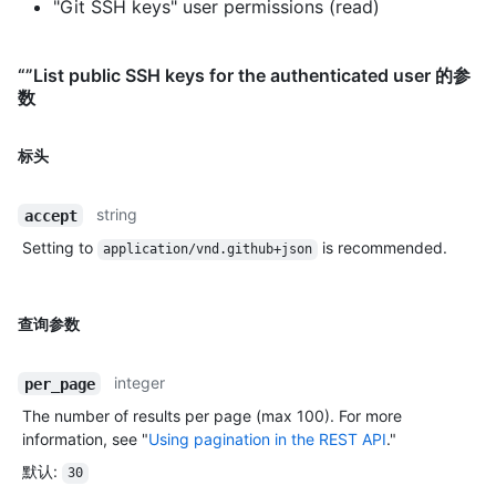
"Git SSH keys" user permissions (read)
“”List public SSH keys for the authenticated user 的参
数
标头
string
accept
Setting to
is recommended.
application/vnd.github+json
查询参数
integer
per_page
The number of results per page (max 100). For more
information, see "
Using pagination in the REST API
."
默认
:
30