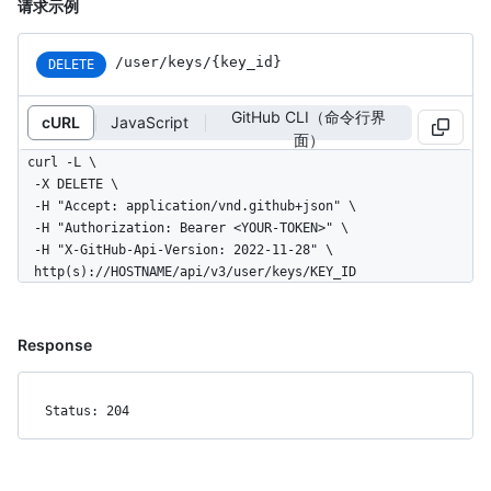
请求示例
/user/keys/{key_id}
DELETE
GitHub CLI（命令行界
cURL
JavaScript
面）
curl -L \

  -X DELETE \

  -H "Accept: application/vnd.github+json" \

  -H "Authorization: Bearer <YOUR-TOKEN>" \

  -H "X-GitHub-Api-Version: 2022-11-28" \

  http(s)://HOSTNAME/api/v3/user/keys/KEY_ID
Response
Status: 204