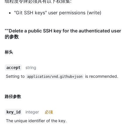
细粒度令牌必须具有以下权限集:
"Git SSH keys" user permissions (write)
“”Delete a public SSH key for the authenticated user
的参数
标头
string
accept
Setting to
is recommended.
application/vnd.github+json
路径参数
integer
必须
key_id
The unique identifier of the key.