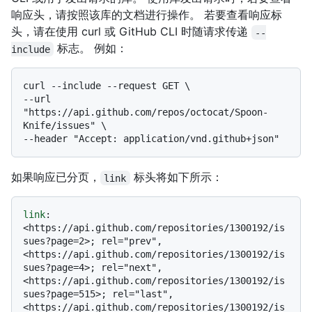
响应头，请按照该库的文档进行操作。 若要查看响应标
头，请在使用 curl 或 GitHub CLI 时随请求传递
--
标志。 例如：
include
curl --include --request GET \

--url 
"https://api.github.com/repos/octocat/Spoon-
Knife/issues" \

如果响应已分页，
标头将如下所示：
link
link
: 
<https://api.github.com/repositories/1300192/is
sues?page=2>; rel="prev", 
<https://api.github.com/repositories/1300192/is
sues?page=4>; rel="next", 
<https://api.github.com/repositories/1300192/is
sues?page=515>; rel="last", 
<https://api.github.com/repositories/1300192/is