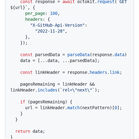
const
 response = 
await
 octokit.
request
(
`GET 
${url}
`
, {

per_page
: 
100
,

headers
: {

"X-GitHub-Api-Version"
:

"2022-11-28"
,

      },

    });

const
 parsedData = 
parseData
(response.
data
)

    data = [...data, ...parsedData];

const
 linkHeader = response.
headers
.
link
;

    pagesRemaining = linkHeader && 
linkHeader.
includes
(
`rel=\"next\"`
);

if
 (pagesRemaining) {

      url = linkHeader.
match
(nextPattern)[
0
];

    }

  }

return
 data;

}
