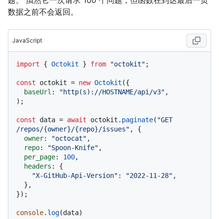
数据之前不会返回。
JavaScript
import
 { 
Octokit
 } 
from
"octokit"
;

const
 octokit = 
new
Octokit
({ 

baseUrl
: 
"http(s)://HOSTNAME/api/v3"
,

);

const
 data = 
await
 octokit.
paginate
(
"GET 
/repos/{owner}/{repo}/issues"
, {

owner
: 
"octocat"
,

repo
: 
"Spoon-Knife"
,

per_page
: 
100
,

headers
: {

"X-GitHub-Api-Version"
: 
"2022-11-28"
,

  },

});

console
.
log