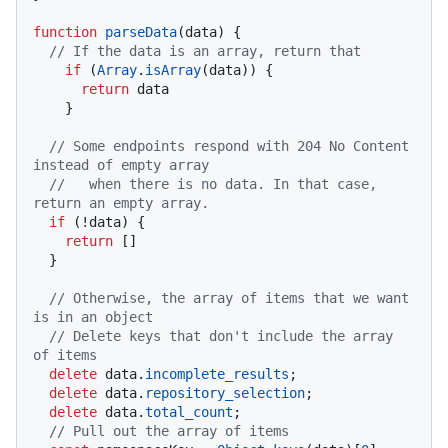
function
parseData
(
data
) {

// If the data is an array, return that
if
 (
Array
.
isArray
(data)) {

return
 data

    }

// Some endpoints respond with 204 No Content 
instead of empty array
//   when there is no data. In that case, 
return an empty array.
if
 (!data) {

return
 []

  }

// Otherwise, the array of items that we want 
is in an object
// Delete keys that don't include the array 
of items
delete
 data.
incomplete_results
;

delete
 data.
repository_selection
;

delete
 data.
total_count
;

// Pull out the array of items