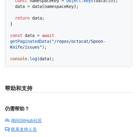
const
 namespaceKey = 
Object
.
keys
(data)[
0
];

  data = data[namespaceKey];

return
 data;

}

const
 data = 
await
getPaginatedData
(
"/repos/octocat/Spoon-
Knife/issues"
);

console
.
log
帮助和支持
仍需帮助？
询问GitHub社区
联系支持人员