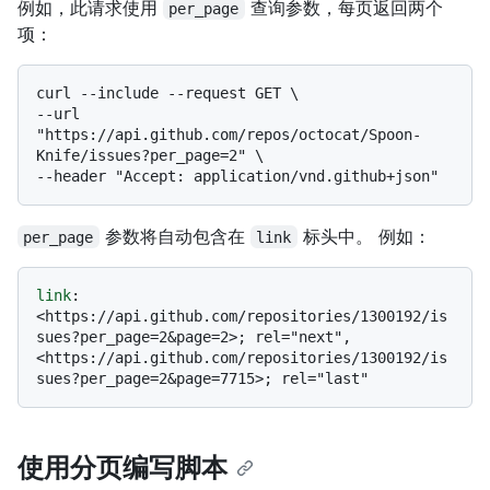
例如，此请求使用
查询参数，每页返回两个
per_page
项：
curl --include --request GET \

--url 
"https://api.github.com/repos/octocat/Spoon-
Knife/issues?per_page=2" \

参数将自动包含在
标头中。 例如：
per_page
link
link
: 
<https://api.github.com/repositories/1300192/is
sues?per_page=2&page=2>; rel="next", 
<https://api.github.com/repositories/1300192/is
使用分页编写脚本