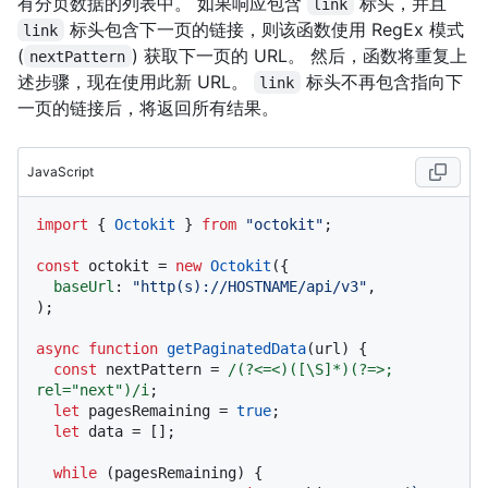
有分页数据的列表中。 如果响应包含
标头，并且
link
标头包含下一页的链接，则该函数使用 RegEx 模式
link
(
) 获取下一页的 URL。 然后，函数将重复上
nextPattern
述步骤，现在使用此新 URL。
标头不再包含指向下
link
一页的链接后，将返回所有结果。
JavaScript
import
 { 
Octokit
 } 
from
"octokit"
;

const
 octokit = 
new
Octokit
({ 

baseUrl
: 
"http(s)://HOSTNAME/api/v3"
,

);

async
function
getPaginatedData
(
url
) {

const
 nextPattern = 
/(?<=<)([\S]*)(?=>; 
rel="next")/i
;

let
 pagesRemaining = 
true
;

let
 data = [];

while
 (pagesRemaining) {
