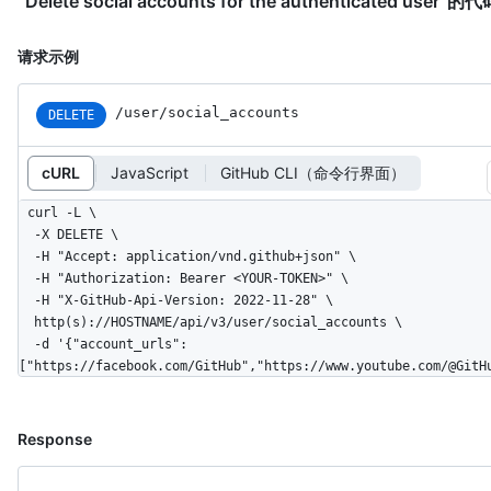
“Delete social accounts for the authenticated user”
请求示例
/user/social_accounts
DELETE
cURL
JavaScript
GitHub CLI（命令行界面）
curl -L \

  -X DELETE \

  -H "Accept: application/vnd.github+json" \

  -H "Authorization: Bearer <YOUR-TOKEN>" \

  -H "X-GitHub-Api-Version: 2022-11-28" \

  http(s)://HOSTNAME/api/v3/user/social_accounts \

  -d '{"account_urls":
["https://facebook.com/GitHub","https://www.youtube.com/@GitH
Response