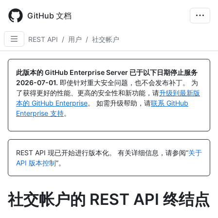
Skip
to
GitHub 文档
main
content
REST API
/
用户
/
社交帐户
名
名
名
名
名
名
名
名
名
称,
称,
称,
称,
称,
称,
称,
称,
称,
此版本的 GitHub Enterprise Server 已于以下日期停止服务
类
类
类
类
类
类
类
类
类
2026-07-01
.
即使针对重大安全问题，也不会发布补丁。 为
型,
型,
型,
型,
型,
型,
型,
型,
型,
了获得更好的性能、更高的安全性和新功能，请
升级到最新版
说
说
说
说
说
说
说
说
说
本的 GitHub Enterprise
。 如需升级帮助，请
联系 GitHub
明
明
明
明
明
明
明
明
明
Enterprise 支持
。
REST API 现已开始进行版本化。
有关详细信息，请参阅“
关于
API 版本控制
”。
社交帐户的 REST API 终结点