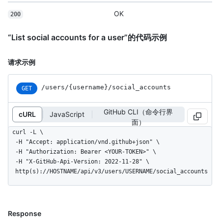
OK
200
“List social accounts for a user”的代码示例
请求示例
/users
/{username}
/social_
accounts
GET
GitHub CLI（命令行界
cURL
JavaScript
面）
curl -L \

  -H "Accept: application/vnd.github+json" \

  -H "Authorization: Bearer <YOUR-TOKEN>" \

  -H "X-GitHub-Api-Version: 2022-11-28" \

  http(s)://HOSTNAME/api/v3/users/USERNAME/social_accounts
Response