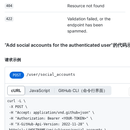
Resource not found
404
Validation failed, or the
422
endpoint has been
spammed.
“Add social accounts for the authenticated user”的代
请求示例
/user/social_accounts
POST
cURL
JavaScript
GitHub CLI（命令行界面）
curl -L \

  -X POST \

  -H "Accept: application/vnd.github+json" \

  -H "Authorization: Bearer <YOUR-TOKEN>" \

  -H "X-GitHub-Api-Version: 2022-11-28" \

  http(s)://HOSTNAME/api/v3/user/social_accounts \
