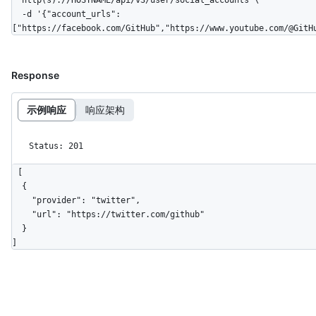
  -d '{"account_urls":
["https://facebook.com/GitHub","https://www.youtube.com/@GitH
Response
示例响应
响应架构
Status: 201
[

  {

    "provider": "twitter",

    "url": "https://twitter.com/github"

  }

]