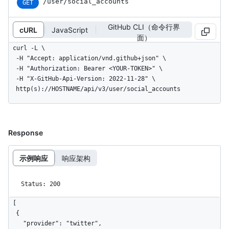
/user/social_accounts
GET
GitHub CLI（命令行界
cURL
JavaScript
面）
curl -L \

  -H "Accept: application/vnd.github+json" \

  -H "Authorization: Bearer <YOUR-TOKEN>" \

  -H "X-GitHub-Api-Version: 2022-11-28" \

  http(s)://HOSTNAME/api/v3/user/social_accounts
Response
示例响应
响应架构
Status: 200
[

  {

    "provider": "twitter",
